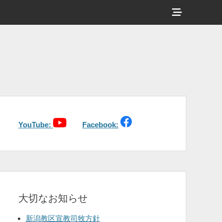
ヘ
ッ
ダ
ー
サ
イ
ド
バ
YouTube:
Facebook:
ー
コ
ン
テ
大切なお知らせ
ン
ツ
新潟教区宣教司牧方針