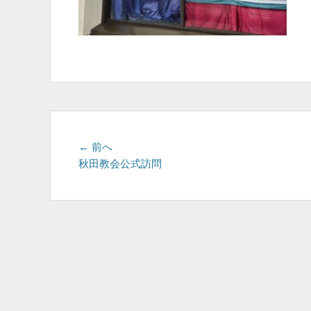
投
前
← 前へ
の
秋田教会公式訪問
稿
投
ナ
稿:
ビ
ゲ
ー
シ
ョ