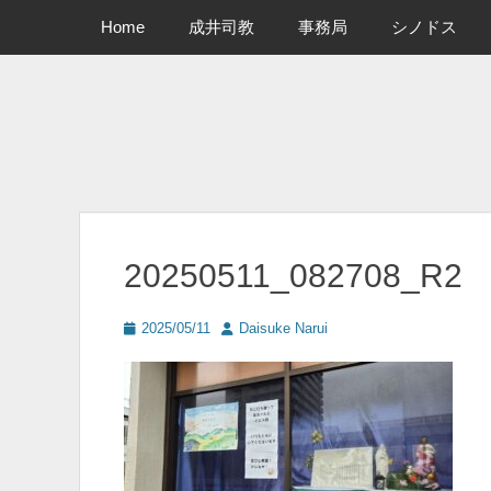
メインメニュー
コ
Home
成井司教
事務局
シノドス
ン
テ
ン
ツ
へ
ス
キ
ッ
プ
20250511_082708_R2
投
投
2025/05/11
Daisuke Narui
稿
稿
日
者