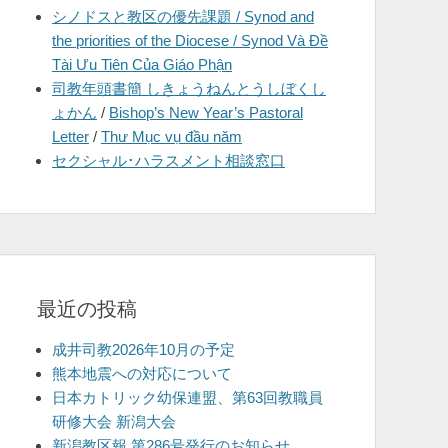
シノドスと教区の優先課題 / Synod and
を
the priorities of the Diocese / Synod Và Đề
表
Tài Ưu Tiên Của Giáo Phận
示
司教年頭書簡 しきょうねんとうしぼくし
ょかん
/
Bishop’s New Year’s Pastoral
Letter
/
Thư Mục vụ đầu năm
セクシャル･ハラスメント相談窓口
最近の投稿
成井司教2026年10月の予定
熊本地震への対応について
日本カトリック幼保連盟、第63回教職員
研修大会 新潟大会
新潟教区報 第286号発行のお知らせ