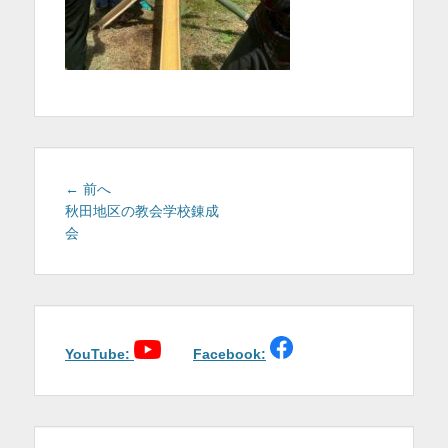
を
表
示
投
前
← 前へ
稿
の
秋田地区の教会学校錬成
投
会
ナ
稿:
ビ
ゲ
ー
シ
ョ
YouTube:
Facebook:
ン