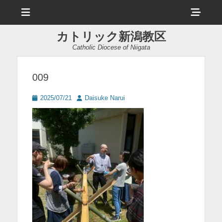
メ
ヘ
ニ
ュ
ッ
ー
カトリック新潟教区
ダ
Catholic Diocese of Niigata
ー
サ
009
イ
投
投
2025/07/21
Daisuke Narui
ド
稿
稿
日
者
バ
ー
コ
ン
テ
ン
ツ