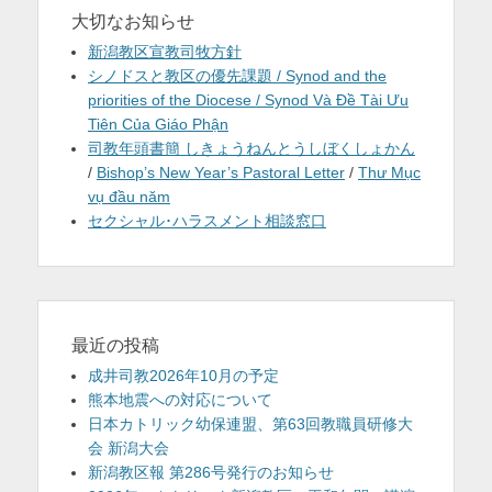
大切なお知らせ
新潟教区宣教司牧方針
シノドスと教区の優先課題 / Synod and the
priorities of the Diocese / Synod Và Đề Tài Ưu
Tiên Của Giáo Phận
司教年頭書簡 しきょうねんとうしぼくしょかん
/
Bishop’s New Year’s Pastoral Letter
/
Thư Mục
vụ đầu năm
セクシャル･ハラスメント相談窓口
最近の投稿
成井司教2026年10月の予定
熊本地震への対応について
日本カトリック幼保連盟、第63回教職員研修大
会 新潟大会
新潟教区報 第286号発行のお知らせ