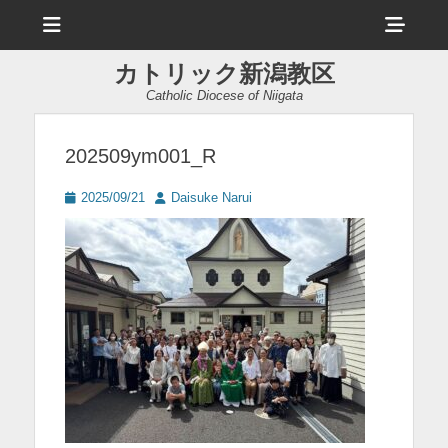
メ
ヘ
ニ
ュ
ッ
ー
カトリック新潟教区
ダ
Catholic Diocese of Niigata
ー
サ
202509ym001_R
イ
投
投
2025/09/21
Daisuke Narui
ド
稿
稿
日
者
バ
ー
コ
ン
テ
ン
ツ