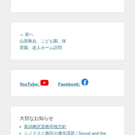
を
表
示
投
前
← 前へ
稿
の
山形教会、こども園、保
投
育園、老人ホーム訪問
ナ
稿:
ビ
ゲ
ー
シ
ョ
YouTube:
Facebook:
ン
大切なお知らせ
新潟教区宣教司牧方針
シノドスと教区の優先課題 / Synod and the