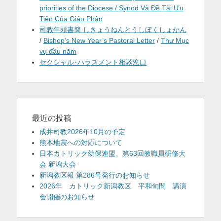
priorities of the Diocese / Synod Và Đề Tài Ưu
Tiên Của Giáo Phận
司教年頭書簡 しきょうねんとうしぼくしょかん
/
Bishop’s New Year’s Pastoral Letter
/
Thư Mục
vụ đầu năm
セクシャル･ハラスメント相談窓口
最近の投稿
成井司教2026年10月の予定
熊本地震への対応について
日本カトリック幼保連盟、第63回教職員研修大
会 新潟大会
新潟教区報 第286号発行のお知らせ
2026年 カトリック新潟教区 平和旬間 講演
会開催のお知らせ