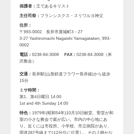
保護者：
王であるキリスト
を
主任司祭：
フランシスクス・スリワルヨ神父
表
住所：
示
〒993-0002 長井市屋城町3－27
3-27 Yashiromachi Nagaishi Yamagataken, 993-
0002
電話：
0238-84-3008
FAX：
0238-84-3008（米
沢教会）
交通：
長井駅(山形鉄道フラワー長井線)から徒歩
15分
ミサ時間：
第1、第4日曜日 14:00
1st and 4th Sunday 14:00
特色：
1979年(昭和54年)10月10日献堂。聖堂が和
室の小さな教会で庭が広い。市内の中心地にあ
り。近くには市役所。小学校、市立病院があり、
国道287号線までは2分位に位置し。その上静かな