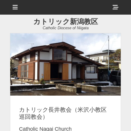
メ
ヘ
ニ
ュ
ッ
ー
カトリック新潟教区
ダ
Catholic Diocese of Niigata
ー
サ
イ
ド
バ
ー
コ
ン
カトリック長井教会（米沢小教区
テ
巡回教会）
ン
ツ
Catholic Nagai Church