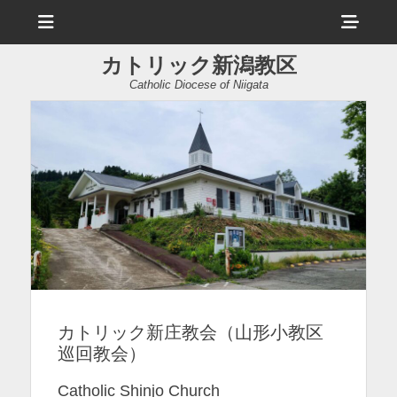
メ
ヘ
ニ
ュ
ッ
ー
カトリック新潟教区
ダ
Catholic Diocese of Niigata
ー
サ
イ
ド
バ
ー
コ
ン
カトリック新庄教会（山形小教区
テ
巡回教会）
ン
ツ
Catholic Shinjo Church