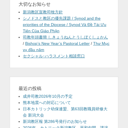
大切なお知らせ
新潟教区宣教司牧方針
シノドスと教区の優先課題 / Synod and the
priorities of the Diocese / Synod Và Đề Tài Ưu
Tiên Của Giáo Phận
司教年頭書簡 しきょうねんとうしぼくしょかん
/
Bishop’s New Year’s Pastoral Letter
/
Thư Mục
vụ đầu năm
セクシャル･ハラスメント相談窓口
最近の投稿
成井司教2026年10月の予定
熊本地震への対応について
日本カトリック幼保連盟、第63回教職員研修大
会 新潟大会
新潟教区報 第286号発行のお知らせ
2026年 カトリック新潟教区 平和旬間 講演