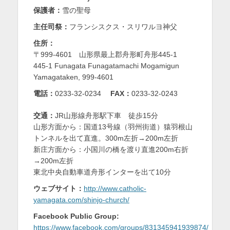
保護者：
雪の聖母
を
主任司祭：
フランシスクス・スリワルヨ神父
表
住所：
示
〒999-4601 山形県最上郡舟形町舟形445-1
445-1 Funagata Funagatamachi Mogamigun
Yamagataken, 999-4601
電話：
0233-32-0234
FAX：
0233-32-0243
交通：
JR山形線舟形駅下車 徒歩15分
山形方面から：国道13号線（羽州街道）猿羽根山
トンネルを出て直進。300m左折→200m左折
新庄方面から：小国川の橋を渡り直進200m右折
→200m左折
東北中央自動車道舟形インターを出て10分
ウェブサイト：
http://www.catholic-
yamagata.com/shinjo-church/
Facebook Public Group:
https://www.facebook.com/groups/831345941939874/