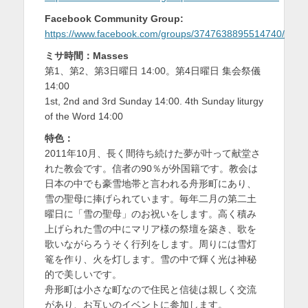
Facebook Community Group:
https://www.facebook.com/groups/3747638895514740/
ミサ時間：Masses
第1、第2、第3日曜日 14:00。第4日曜日 集会祭儀
14:00
1st, 2nd and 3rd Sunday 14:00. 4th Sunday liturgy
of the Word 14:00
特色：
2011年10月、長く間待ち続けた夢が叶って献堂さ
れた教会です。信者の90％が外国籍です。教会は
日本の中でも豪雪地帯と言われる舟形町にあり、
雪の聖母に捧げられています。毎年二月の第二土
曜日に「雪の聖母」のお祝いをします。高く積み
上げられた雪の中にマリア様の祭壇を築き、歌を
歌いながらろうそく行列をします。周りには雪灯
篭を作り、火を灯します。雪の中で輝く光は神秘
的で美しいです。
舟形町は小さな町なので住民と信徒は親しく交流
があり、お互いのイベントに参加します。