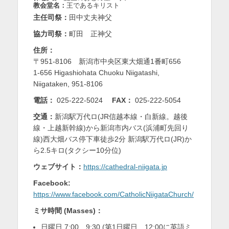
教会堂名：
王であるキリスト
を
主任司祭：
田中丈夫神父
表
協力司祭：
町田 正神父
示
住所：
〒951-8106 新潟市中央区東大畑通1番町656
1-656 Higashiohata Chuoku Niigatashi,
Niigataken, 951-8106
電話：
025-222-5024
FAX：
025-222-5054
交通：
新潟駅万代ロ(JR信越本線・白新線。越後
線・上越新幹線)から新潟市内バス(浜浦町先回り
線)西大畑バス停下車徒歩2分 新潟駅万代ロ(JR)か
ら2.5キロ(タクシー10分位)
ウェブサイト：
https://cathedral-niigata.jp
Facebook:
https://www.facebook.com/CatholicNiigataChurch/
ミサ時間 (Masses)：
日曜日 7:00、9:30 (第1日曜日、12:00に英語ミ