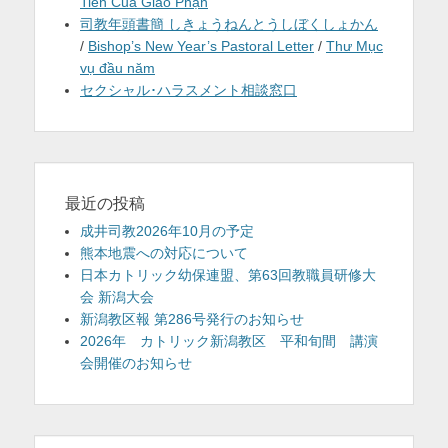
Tiên Của Giáo Phận
司教年頭書簡 しきょうねんとうしぼくしょかん
/
Bishop’s New Year’s Pastoral Letter
/
Thư Mục
vụ đầu năm
セクシャル･ハラスメント相談窓口
最近の投稿
成井司教2026年10月の予定
熊本地震への対応について
日本カトリック幼保連盟、第63回教職員研修大
会 新潟大会
新潟教区報 第286号発行のお知らせ
2026年 カトリック新潟教区 平和旬間 講演
会開催のお知らせ