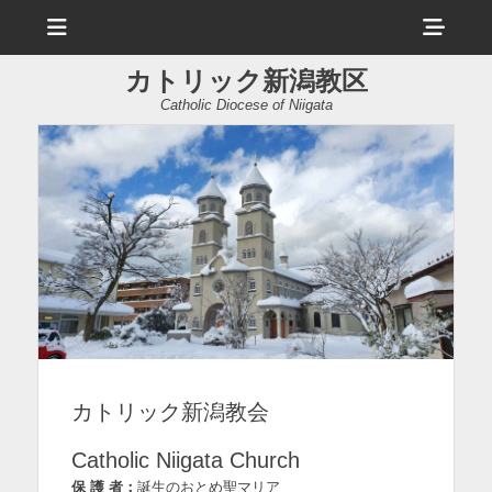
メ
ヘ
ニ
ュ
ッ
ー
カトリック新潟教区
ダ
Catholic Diocese of Niigata
ー
サ
イ
ド
バ
ー
コ
ン
カトリック新潟教会
テ
ン
Catholic Niigata Church
ツ
保 護 者：
誕生のおとめ聖マリア