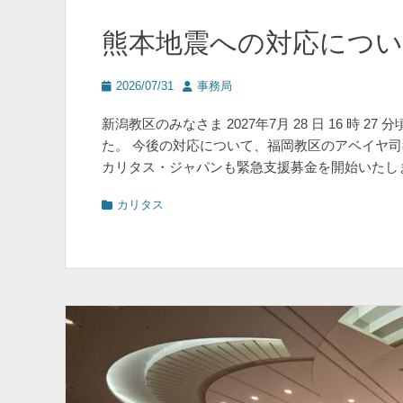
熊本地震への対応につ
投
投
2026/07/31
事務局
稿
稿
日
者
新潟教区のみなさま 2027年7月 28 日 16 時
た。 今後の対応について、福岡教区のアベイヤ
カリタス・ジャパンも緊急支援募金を開始いたし
カ
カリタス
テ
ゴ
リ
ー