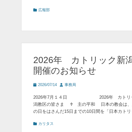
カ
広報部
テ
ゴ
リ
ー
2026年 カトリック
開催のお知らせ
投
投
2026/07/14
事務局
稿
稿
日
者
2026年7月１４日 2026年 カトリッ
潟教区の皆さま ♰ 主の平和 日本の教会は、
の日をはさんだ15日までの10日間を「日本カト
カ
カリタス
テ