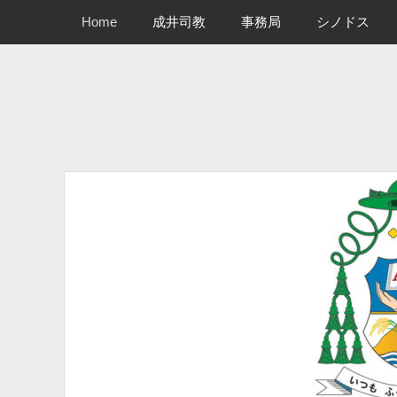
メインメニュー
コ
Home
成井司教
事務局
シノドス
ン
テ
ン
ツ
へ
ス
キ
ッ
プ