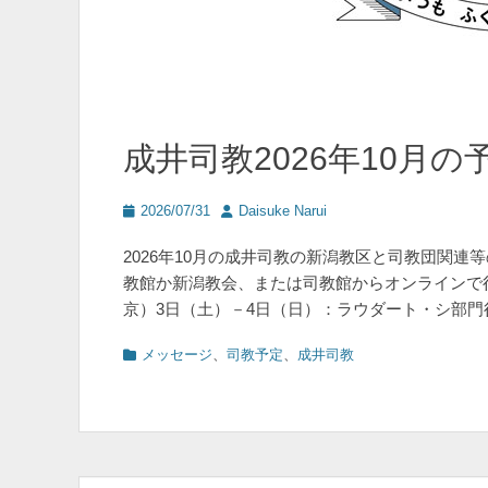
成井司教2026年10月の
投
投
2026/07/31
Daisuke Narui
稿
稿
日
者
2026年10月の成井司教の新潟教区と司教団関
教館か新潟教会、または司教館からオンラインで
京）3日（土）－4日（日）：ラウダート・シ部門
カ
メッセージ
、
司教予定
、
成井司教
テ
ゴ
リ
ー