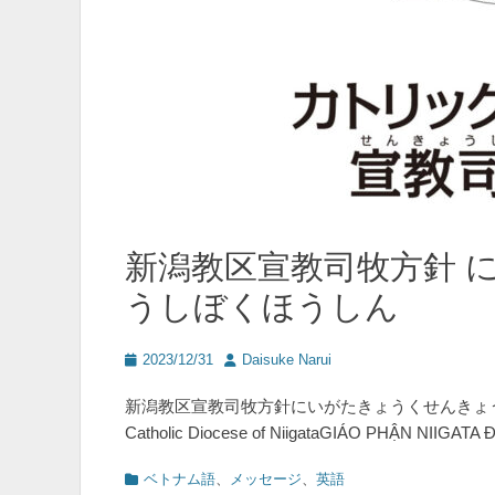
新潟教区宣教司牧方針 
うしぼくほうしん
投
投
2023/12/31
Daisuke Narui
稿
稿
日
者
新潟教区宣教司牧方針にいがたきょうくせんきょうしぼくほうしんM
Catholic Diocese of NiigataGIÁO PHẬN NIIG
カ
ベトナム語
、
メッセージ
、
英語