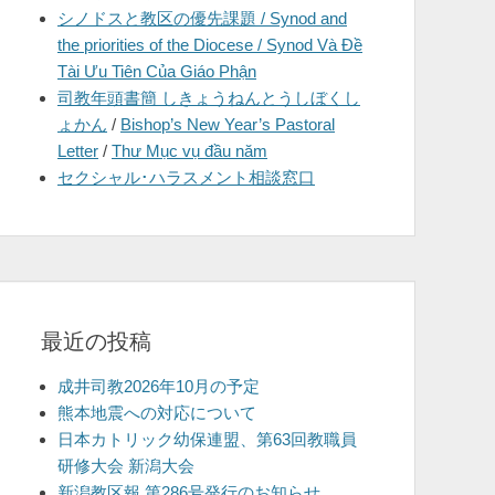
シノドスと教区の優先課題 / Synod and
を
the priorities of the Diocese / Synod Và Đề
表
Tài Ưu Tiên Của Giáo Phận
示
司教年頭書簡 しきょうねんとうしぼくし
ょかん
/
Bishop’s New Year’s Pastoral
Letter
/
Thư Mục vụ đầu năm
セクシャル･ハラスメント相談窓口
最近の投稿
成井司教2026年10月の予定
熊本地震への対応について
日本カトリック幼保連盟、第63回教職員
研修大会 新潟大会
新潟教区報 第286号発行のお知らせ