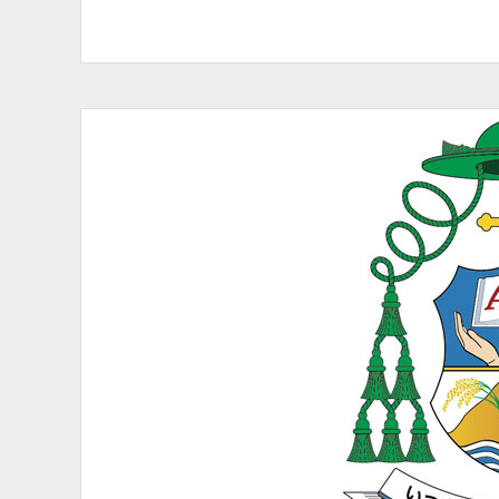
テ
ゴ
リ
ー