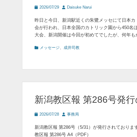
投
投
2026/07/29
Daisuke Narui
稿
稿
日
者
昨日と今日、新潟駅近くの朱鷺メッセにて日本カト
会が行われ、日本全国のカトリック園から450名
大会、新潟開催は今回が初めてでしたが、何年も
カ
メッセージ
、
成井司教
テ
ゴ
リ
ー
新潟教区報 第286号発
投
投
2026/07/28
事務局
稿
稿
日
者
新潟教区報 第286号（5/31）が発行されてお
教区報 第286号 A4（PDF）