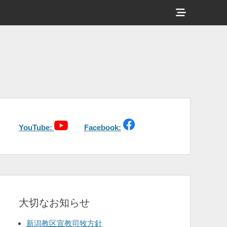
ヘ
ッ
ダ
ー
サ
イ
ド
バ
YouTube:
Facebook:
ー
コ
ン
テ
大切なお知らせ
ン
ツ
新潟教区宣教司牧方針