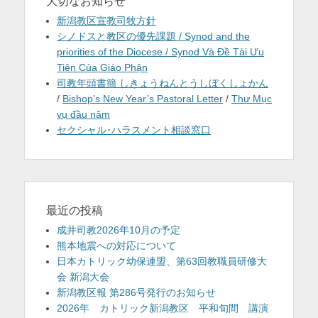
大切なお知らせ
新潟教区宣教司牧方針
シノドスと教区の優先課題 / Synod and the
priorities of the Diocese / Synod Và Đề Tài Ưu
Tiên Của Giáo Phận
司教年頭書簡 しきょうねんとうしぼくしょかん
/
Bishop’s New Year’s Pastoral Letter
/
Thư Mục
vụ đầu năm
セクシャル･ハラスメント相談窓口
最近の投稿
成井司教2026年10月の予定
熊本地震への対応について
日本カトリック幼保連盟、第63回教職員研修大
会 新潟大会
新潟教区報 第286号発行のお知らせ
2026年 カトリック新潟教区 平和旬間 講演