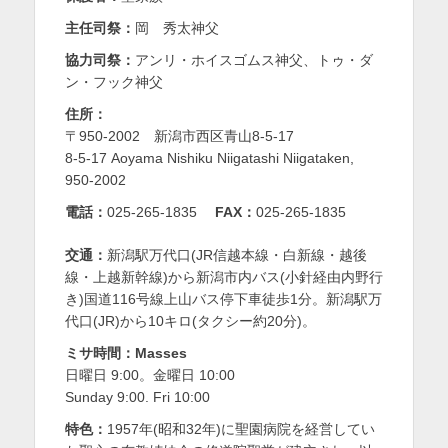
を
主任司祭：
岡 秀太神父
表
協力司祭：
アンリ・ホイスゴムス神父、トゥ・ダ
ン・フック神父
示
住所：
〒950-2002 新潟市西区青山8-5-17
8-5-17 Aoyama Nishiku Niigatashi Niigataken,
950-2002
電話：
025-265-1835
FAX：
025-265-1835
交通：
新潟駅万代口(JR信越本線・白新線・越後
線・上越新幹線)から新潟市内バス(小針経由内野行
き)国道116号線上山バス停下車徒歩1分。新潟駅万
代口(JR)から10キロ(タクシー約20分)。
ミサ時間：Masses
日曜日 9:00。金曜日 10:00
Sunday 9:00. Fri 10:00
特色：
1957年(昭和32年)に聖園病院を経営してい