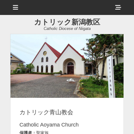
メ
ヘ
ニ
ュ
ッ
ー
カトリック新潟教区
ダ
Catholic Diocese of Niigata
ー
サ
イ
ド
バ
ー
コ
ン
カトリック青山教会
テ
ン
Catholic Aoyama Church
ツ
保護者：
聖家族