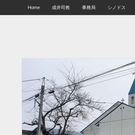
メインメニュー
コ
Home
成井司教
事務局
シノドス
ン
テ
ン
ツ
へ
ス
キ
ッ
プ