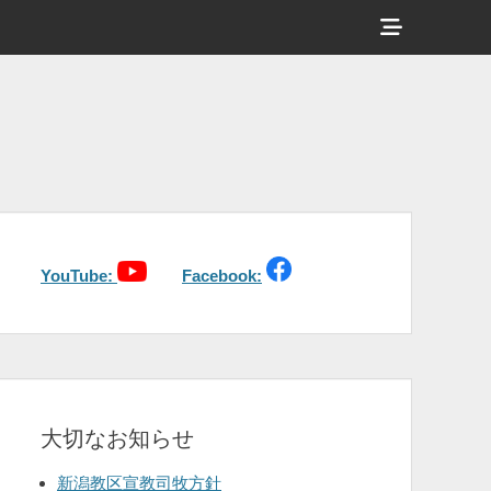
ヘ
ッ
ダ
ー
サ
イ
ド
バ
YouTube:
Facebook:
ー
コ
ン
テ
大切なお知らせ
ン
ツ
新潟教区宣教司牧方針