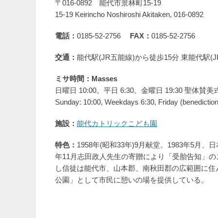
〒016-0892 能代市景林町15-19
15-19 Keirincho Noshiroshi Akitaken, 016-0892
電話：
0185-52-2756
FAX：
0185-52-2756
交通：
能代駅(JR五能線)から徒歩15分 東能代駅(
ミサ時間：Masses
日曜日 10:00。平日 6:30。金曜日 19:30 聖体賛美
Sunday: 10:00, Weekdays 6:30, Friday (benediction
施設：
能代カトリックこども園
特色：
1958年(昭和33年)9月献堂。1983年5
年11月志田政人先生の寄贈により「受胎告知」
し信徒は能代市、山本郡、南秋田郡の広範囲に住
公園」として市民に憩いの場を提供している。