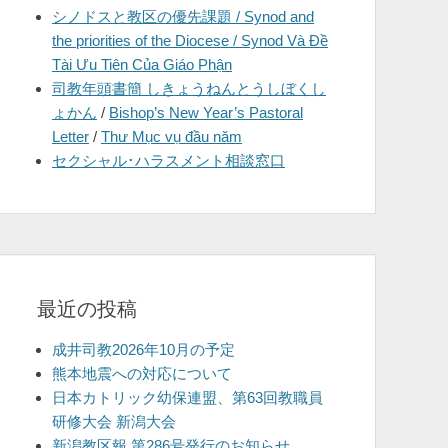
シノドスと教区の優先課題 / Synod and
を
the priorities of the Diocese / Synod Và Đề
表
Tài Ưu Tiên Của Giáo Phận
示
司教年頭書簡 しきょうねんとうしぼくし
ょかん
/
Bishop’s New Year’s Pastoral
Letter
/
Thư Mục vụ đầu năm
セクシャル･ハラスメント相談窓口
最近の投稿
成井司教2026年10月の予定
熊本地震への対応について
日本カトリック幼保連盟、第63回教職員
研修大会 新潟大会
新潟教区報 第286号発行のお知らせ