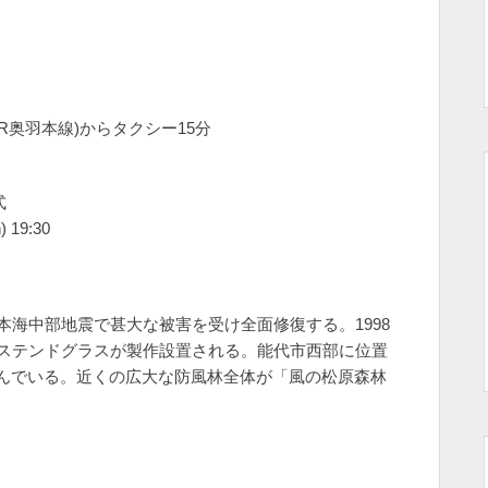
JR奥羽本線)からタクシー15分
式
) 19:30
月、日本海中部地震で甚大な被害を受け全面修復する。1998
のステンドグラスが製作設置される。能代市西部に位置
んでいる。近くの広大な防風林全体が「風の松原森林