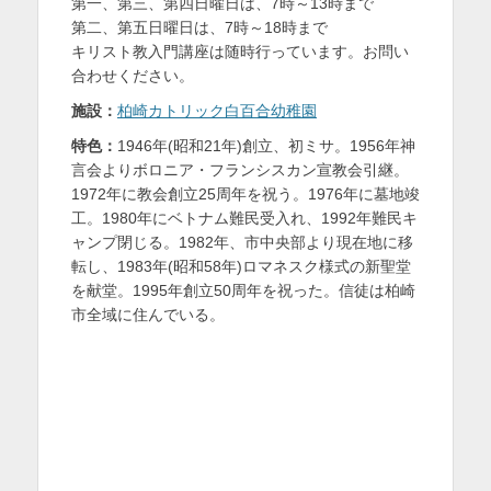
第一、第三、第四日曜日は、7時～13時まで
第二、第五日曜日は、7時～18時まで
キリスト教入門講座は随時行っています。お問い
合わせください。
施設：
柏崎カトリック白百合幼稚園
特色：
1946年(昭和21年)創立、初ミサ。1956年神
言会よりボロニア・フランシスカン宣教会引継。
1972年に教会創立25周年を祝う。1976年に墓地竣
工。1980年にベトナム難民受入れ、1992年難民キ
ャンプ閉じる。1982年、市中央部より現在地に移
転し、1983年(昭和58年)ロマネスク様式の新聖堂
を献堂。1995年創立50周年を祝った。信徒は柏崎
市全域に住んでいる。