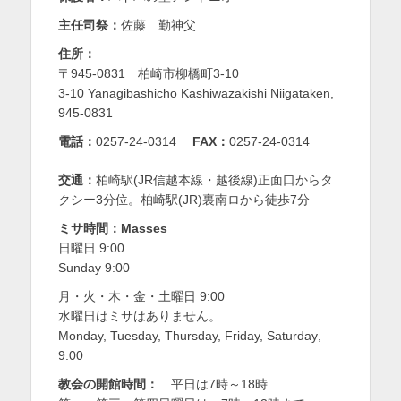
を
主任司祭：
佐藤 勤神父
表
住所：
〒945-0831 柏崎市柳橋町3-10
示
3-10 Yanagibashicho Kashiwazakishi Niigataken,
945-0831
電話：
0257-24-0314
FAX：
0257-24-0314
交通：
柏崎駅(JR信越本線・越後線)正面口からタ
クシー3分位。柏崎駅(JR)裏南ロから徒歩7分
ミサ時間：Masses
日曜日 9:00
Sunday 9:00
月・火・木・金・土曜日 9:00
水曜日はミサはありません。
Monday,
Tuesday,
Thursday,
Friday,
Saturday
,
9:00
教会の開館時間：
平日は7時～18時