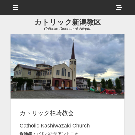
メ
ヘ
ニ
ュ
ッ
ー
カトリック新潟教区
ダ
Catholic Diocese of Niigata
ー
サ
イ
ド
バ
ー
コ
ン
カトリック柏崎教会
テ
ン
Catholic Kashiwazaki Church
ツ
保護者：
パドバの聖アントニオ