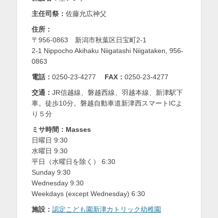
を
主任司祭：
佐藤允広神父
表
住所：
〒956-0863 新潟市秋葉区日宝町2-1
示
2-1 Nippocho Akihaku Niigatashi Niigataken, 956-
0863
電話：
0250-23-4277
FAX：
0250-23-4277
交通：
JR信越線、磐越西線、羽越本線、新津駅下
車。徒歩10分。磐越自動車道新津西スマートICよ
り５分
ミサ時間：Masses
日曜日 9:30
水曜日 9:30
平日（水曜日を除く） 6:30
Sunday 9:30
Wednesday 9:30
Weekdays (except Wednesday) 6:30
施設：
認定こども園新津カトリック幼稚園