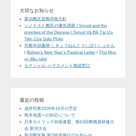
大切なお知らせ
新潟教区宣教司牧方針
シノドスと教区の優先課題 / Synod and the
priorities of the Diocese / Synod Và Đề Tài Ưu
Tiên Của Giáo Phận
司教年頭書簡 しきょうねんとうしぼくしょかん
/
Bishop’s New Year’s Pastoral Letter
/
Thư Mục
vụ đầu năm
セクシャル･ハラスメント相談窓口
最近の投稿
成井司教2026年10月の予定
熊本地震への対応について
日本カトリック幼保連盟、第63回教職員研修大
会 新潟大会
新潟教区報 第286号発行のお知らせ