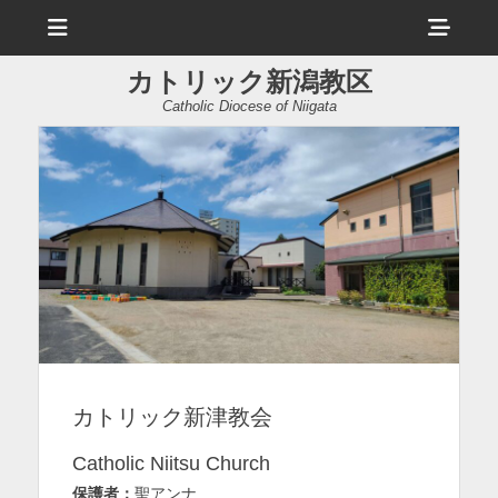
メ
ヘ
ニ
ュ
ッ
ー
カトリック新潟教区
ダ
Catholic Diocese of Niigata
ー
サ
イ
ド
バ
ー
コ
ン
カトリック新津教会
テ
ン
Catholic Niitsu Church
ツ
保護者：
聖アンナ