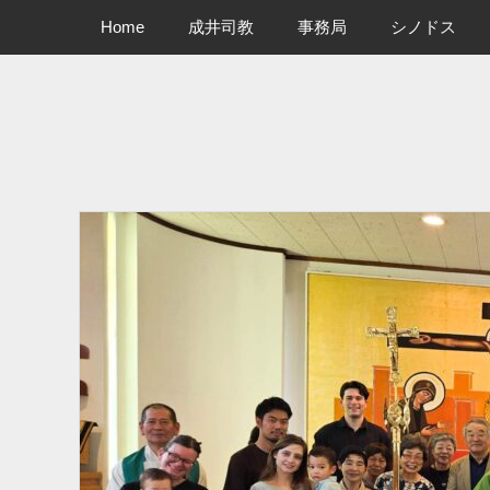
メインメニュー
コ
Home
成井司教
事務局
シノドス
ン
テ
ン
ツ
へ
ス
キ
ッ
プ