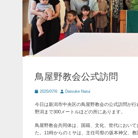
鳥屋野教会公式訪問
投
投
2025/07/6
Daisuke Narui
稿
稿
日
者
今日は新潟市中央区の鳥屋野教会の公式訪問が行
野潟まで300メートルほどの所にあります。
鳥屋野教会共同体は、国籍、文化、世代において
た。11時からのミサは、主任司祭の坂本神父、