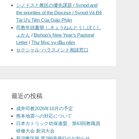
シノドスと教区の優先課題 / Synod and
を
the priorities of the Diocese / Synod Và Đề
表
Tài Ưu Tiên Của Giáo Phận
示
司教年頭書簡 しきょうねんとうしぼくし
ょかん
/
Bishop’s New Year’s Pastoral
Letter
/
Thư Mục vụ đầu năm
セクシャル･ハラスメント相談窓口
最近の投稿
成井司教2026年10月の予定
熊本地震への対応について
日本カトリック幼保連盟、第63回教職員
研修大会 新潟大会
新潟教区報 第286号発行のお知らせ