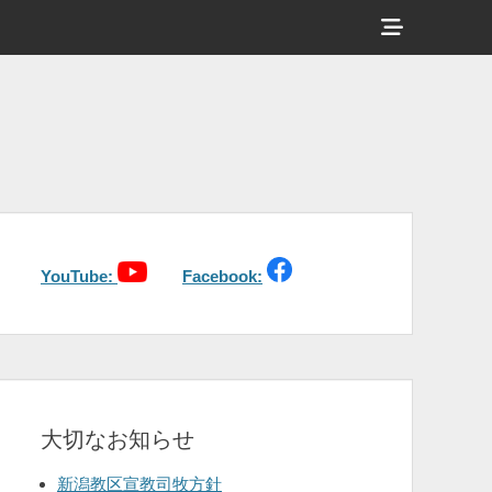
ヘ
ッ
ダ
ー
サ
イ
ド
バ
YouTube:
Facebook:
ー
コ
ン
テ
大切なお知らせ
ン
ツ
新潟教区宣教司牧方針