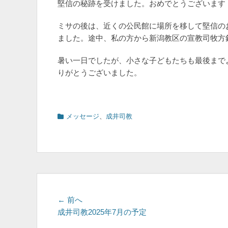
堅信の秘跡を受けました。おめでとうございます
ミサの後は、近くの公民館に場所を移して堅信の
ました。途中、私の方から新潟教区の宣教司牧方
暑い一日でしたが、小さな子どもたちも最後まで
りがとうございました。
カ
メッセージ
、
成井司教
テ
ゴ
リ
ー
投
前
← 前へ
の
成井司教2025年7月の予定
稿
投