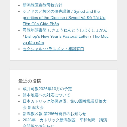
新潟教区宣教司牧方針
シノドスと教区の優先課題 / Synod and the
priorities of the Diocese / Synod Và Đề Tài Ưu
Tiên Của Giáo Phận
司教年頭書簡 しきょうねんとうしぼくしょかん
/
Bishop’s New Year’s Pastoral Letter
/
Thư Mục
vụ đầu năm
セクシャル･ハラスメント相談窓口
最近の投稿
成井司教2026年10月の予定
熊本地震への対応について
日本カトリック幼保連盟、第63回教職員研修大
会 新潟大会
新潟教区報 第286号発行のお知らせ
2026年 カトリック新潟教区 平和旬間 講演
会開催のお知らせ