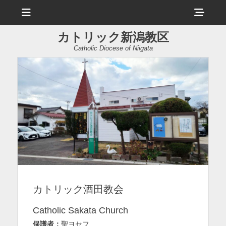
メ
ヘ
ニ
ュ
ッ
ー
カトリック新潟教区
ダ
Catholic Diocese of Niigata
ー
サ
イ
ド
バ
ー
コ
ン
カトリック酒田教会
テ
ン
Catholic Sakata Church
ツ
保護者：
聖ヨセフ