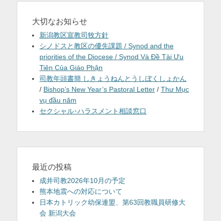
大切なお知らせ
新潟教区宣教司牧方針
シノドスと教区の優先課題 / Synod and the
priorities of the Diocese / Synod Và Đề Tài Ưu
Tiên Của Giáo Phận
司教年頭書簡 しきょうねんとうしぼくしょかん
/
Bishop’s New Year’s Pastoral Letter
/
Thư Mục
vụ đầu năm
セクシャル･ハラスメント相談窓口
最近の投稿
成井司教2026年10月の予定
熊本地震への対応について
日本カトリック幼保連盟、第63回教職員研修大
会 新潟大会