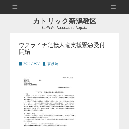
メ
ヘ
ニ
ュ
ッ
ー
カトリック新潟教区
ダ
Catholic Diocese of Niigata
ー
サ
ウクライナ危機人道支援緊急受付
開始
イ
ド
投
投
2022/03/7
事務局
稿
稿
バ
日
者
ー
コ
ン
テ
ン
ツ