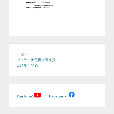
を
表
示
投
前
← 前へ
稿
の
ウクライナ危機人道支援
投
緊急受付開始
ナ
稿:
ビ
ゲ
ー
シ
ョ
YouTube:
Facebook:
ン