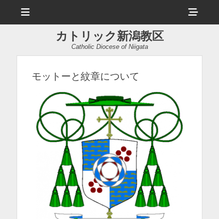
メ
ヘ
ニ
ュ
ッ
ー
カトリック新潟教区
ダ
Catholic Diocese of Niigata
ー
サ
モットーと紋章について
イ
ド
バ
ー
コ
ン
テ
ン
ツ