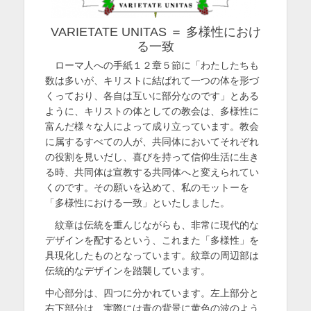
を
VARIETATE UNITAS ＝ 多様性におけ
表
る一致
示
ローマ人への手紙１２章５節に「わたしたちも
数は多いが、キリストに結ばれて一つの体を形づ
くっており、各自は互いに部分なのです」とある
ように、キリストの体としての教会は、多様性に
富んだ様々な人によって成り立っています。教会
に属するすべての人が、共同体においてそれぞれ
の役割を見いだし、喜びを持って信仰生活に生き
る時、共同体は宣教する共同体へと変えられてい
くのです。その願いを込めて、私のモットーを
「多様性における一致」といたしました。
紋章は伝統を重んじながらも、非常に現代的な
デザインを配するという、これまた「多様性」を
具現化したものとなっています。紋章の周辺部は
伝統的なデザインを踏襲しています。
中心部分は、四つに分かれています。左上部分と
右下部分は、実際には青の背景に黄色の波のよう