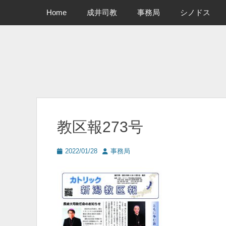
メインメニュー
コ
Home
成井司教
事務局
シノドス
ン
テ
ン
ツ
へ
ス
キ
ッ
プ
教区報273号
投
投
2022/01/28
事務局
稿
稿
日
者