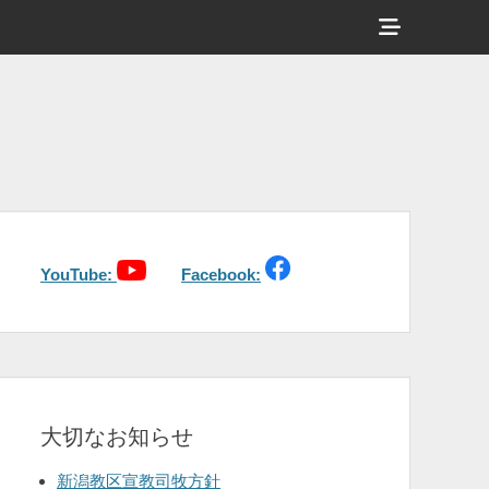
ヘ
ッ
ダ
ー
サ
イ
ド
バ
YouTube:
Facebook:
ー
コ
ン
テ
大切なお知らせ
ン
ツ
新潟教区宣教司牧方針