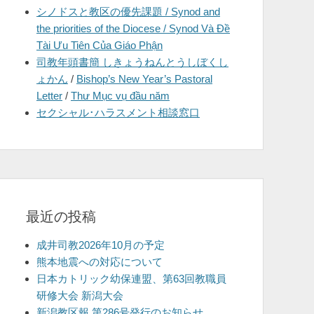
シノドスと教区の優先課題 / Synod and
を
the priorities of the Diocese / Synod Và Đề
表
Tài Ưu Tiên Của Giáo Phận
示
司教年頭書簡 しきょうねんとうしぼくし
ょかん
/
Bishop’s New Year’s Pastoral
Letter
/
Thư Mục vụ đầu năm
セクシャル･ハラスメント相談窓口
最近の投稿
成井司教2026年10月の予定
熊本地震への対応について
日本カトリック幼保連盟、第63回教職員
研修大会 新潟大会
新潟教区報 第286号発行のお知らせ