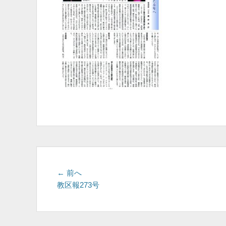
投
前
← 前へ
の
教区報273号
稿
投
ナ
稿:
ビ