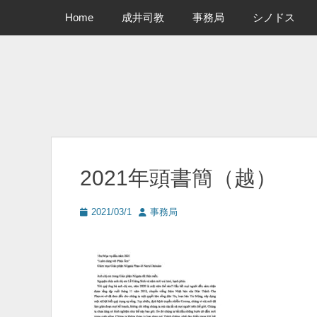
メインメニュー
コ
Home
成井司教
事務局
シノドス
ン
テ
ン
ツ
へ
ス
キ
ッ
プ
2021年頭書簡（越）
投
投
2021/03/1
事務局
稿
稿
日
者