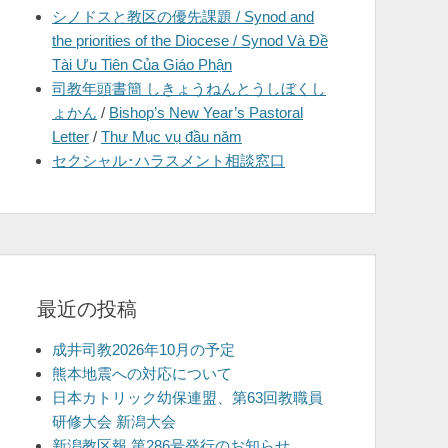
シノドスと教区の優先課題 / Synod and
を
the priorities of the Diocese / Synod Và Đề
表
Tài Ưu Tiên Của Giáo Phận
示
司教年頭書簡 しきょうねんとうしぼくし
ょかん
/
Bishop’s New Year’s Pastoral
Letter
/
Thư Mục vụ đầu năm
セクシャル･ハラスメント相談窓口
最近の投稿
成井司教2026年10月の予定
熊本地震への対応について
日本カトリック幼保連盟、第63回教職員
研修大会 新潟大会
新潟教区報 第286号発行のお知らせ