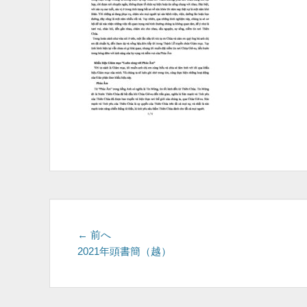
投
前
← 前へ
の
2021年頭書簡（越）
稿
投
ナ
稿:
ビ