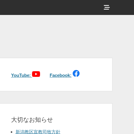
ヘ
ッ
ダ
ー
サ
イ
ド
バ
YouTube:
Facebook:
ー
コ
ン
テ
大切なお知らせ
ン
ツ
新潟教区宣教司牧方針