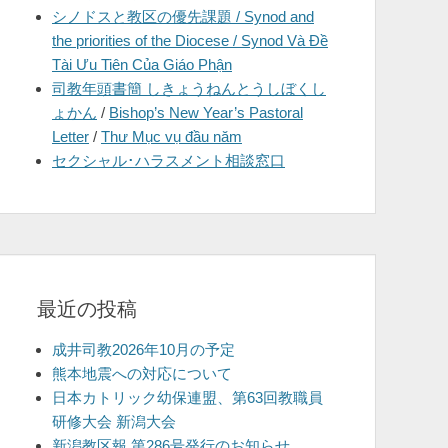
シノドスと教区の優先課題 / Synod and
を
the priorities of the Diocese / Synod Và Đề
表
Tài Ưu Tiên Của Giáo Phận
示
司教年頭書簡 しきょうねんとうしぼくし
ょかん
/
Bishop’s New Year’s Pastoral
Letter
/
Thư Mục vụ đầu năm
セクシャル･ハラスメント相談窓口
最近の投稿
成井司教2026年10月の予定
熊本地震への対応について
日本カトリック幼保連盟、第63回教職員
研修大会 新潟大会
新潟教区報 第286号発行のお知らせ