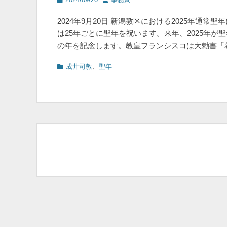
稿
稿
日
者
2024年9月20日 新潟教区における2025年通
は25年ごとに聖年を祝います。来年、2025年
の年を記念します。教皇フランシスコは大勅書「
カ
成井司教
、
聖年
テ
ゴ
リ
ー
投
稿
ナ
ビ
ゲ
ー