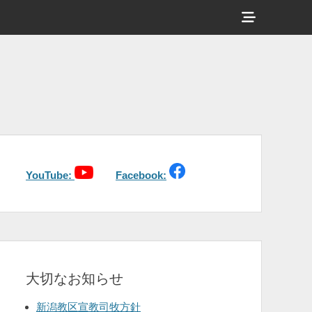
ヘ
ッ
ダ
ー
サ
イ
ド
バ
YouTube:
Facebook:
ー
コ
ン
テ
大切なお知らせ
ン
ツ
新潟教区宣教司牧方針