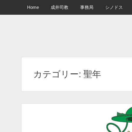
メインメニュー
コ
Home
成井司教
事務局
シノドス
ン
テ
ン
ツ
へ
ス
キ
ッ
プ
カテゴリー:
聖年