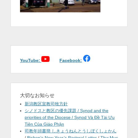
を
表
示
YouTube:
Facebook:
大切なお知らせ
新潟教区宣教司牧方針
シノドスと教区の優先課題 / Synod and the
priorities of the Diocese / Synod Và Đề Tài Ưu
Tiên Của Giáo Phận
司教年頭書簡 しきょうねんとうしぼくしょかん
/
Bishop’s New Year’s Pastoral Letter
/
Thư Mục