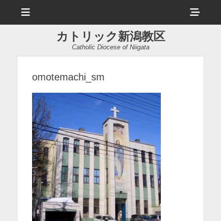
メ
ヘ
ニ
ュ
ッ
ー
カトリック新潟教区
ダ
Catholic Diocese of Niigata
ー
サ
omotemachi_sm
イ
ド
バ
ー
コ
ン
テ
ン
ツ