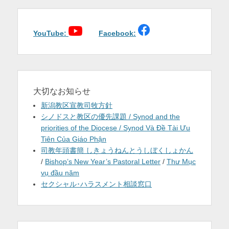
を
表
YouTube:
Facebook:
示
大切なお知らせ
新潟教区宣教司牧方針
シノドスと教区の優先課題 / Synod and the
priorities of the Diocese / Synod Và Đề Tài Ưu
Tiên Của Giáo Phận
司教年頭書簡 しきょうねんとうしぼくしょかん
/
Bishop’s New Year’s Pastoral Letter
/
Thư Mục
vụ đầu năm
セクシャル･ハラスメント相談窓口