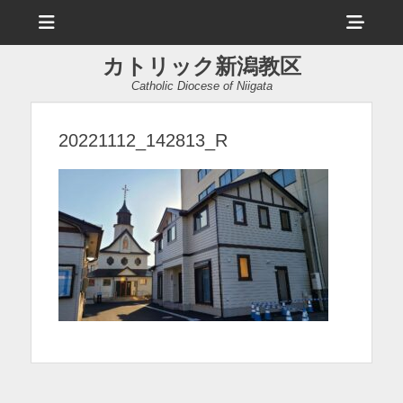
メ
ヘ
ニ
ュ
ッ
ー
カトリック新潟教区
ダ
Catholic Diocese of Niigata
ー
サ
20221112_142813_R
イ
ド
バ
ー
コ
ン
テ
ン
ツ