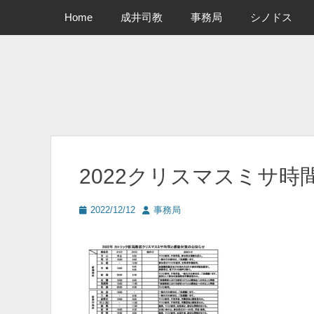
メインメニュー
コ
Home
成井司教
事務局
シノドス
ン
テ
ン
ツ
へ
ス
キ
ッ
プ
2022クリスマスミサ時
投
投
2022/12/12
事務局
稿
稿
日
者