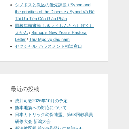
シノドスと教区の優先課題 / Synod and
を
the priorities of the Diocese / Synod Và Đề
表
Tài Ưu Tiên Của Giáo Phận
示
司教年頭書簡 しきょうねんとうしぼくし
ょかん
/
Bishop’s New Year’s Pastoral
Letter
/
Thư Mục vụ đầu năm
セクシャル･ハラスメント相談窓口
最近の投稿
成井司教2026年10月の予定
熊本地震への対応について
日本カトリック幼保連盟、第63回教職員
研修大会 新潟大会
新潟教区報 第286号発行のお知らせ