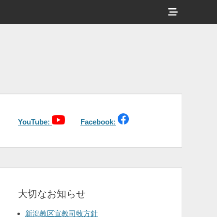
ヘ
ッ
ダ
ー
サ
イ
ド
バ
YouTube:
Facebook:
ー
コ
ン
テ
大切なお知らせ
ン
ツ
新潟教区宣教司牧方針