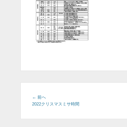
投
前
← 前へ
の
2022クリスマスミサ時間
稿
投
ナ
稿:
ビ