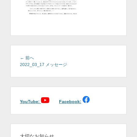
を
表
示
投
前
← 前へ
稿
の
2022_03_17 メッセージ
投
ナ
稿:
ビ
ゲ
ー
シ
YouTube:
Facebook:
ョ
ン
大切なお知らせ