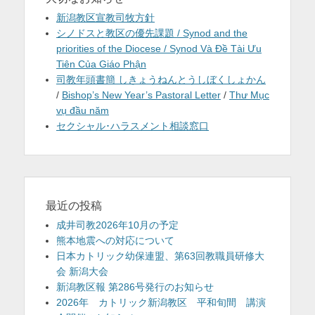
新潟教区宣教司牧方針
シノドスと教区の優先課題 / Synod and the
priorities of the Diocese / Synod Và Đề Tài Ưu
Tiên Của Giáo Phận
司教年頭書簡 しきょうねんとうしぼくしょかん
/
Bishop’s New Year’s Pastoral Letter
/
Thư Mục
vụ đầu năm
セクシャル･ハラスメント相談窓口
最近の投稿
成井司教2026年10月の予定
熊本地震への対応について
日本カトリック幼保連盟、第63回教職員研修大
会 新潟大会
新潟教区報 第286号発行のお知らせ
2026年 カトリック新潟教区 平和旬間 講演