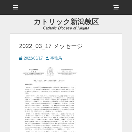
メ
ヘ
ニ
ュ
ッ
ー
カトリック新潟教区
ダ
Catholic Diocese of Niigata
ー
サ
2022_03_17 メッセージ
イ
投
投
2022/03/17
事務局
ド
稿
稿
日
者
バ
ー
コ
ン
テ
ン
ツ