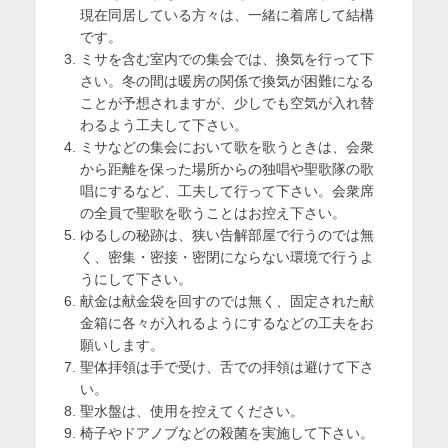
現在同居している方々は、一緒に着席して結構
です。
ミサを含む室内での集会では、換気を行って下
さい。冬の間は暖房の関係で換気が困難になる
ことが予想されますが、少しでも空気が入れ替
わるよう工夫して下さい。
ミサなどの集会において歌を歌うときは、会衆
から距離を保った場所からの独唱や聖歌隊の歌
唱にするなど、工夫して行って下さい。会衆席
の全員で聖歌を歌うことはお控え下さい。
ゆるしの秘跡は、狭い告解部屋で行うのでは無
く、密集・密接・密閉にならない環境で行うよ
うにして下さい。
献金は献金袋を回すのでは無く、固定された献
金箱に各々が入れるようにするなどの工夫をお
願いします。
聖体拝領は手で受け、舌での拝領は避けて下さ
い。
聖水盤は、使用を控えてください。
椅子やドアノブなどの殺菌を実施して下さい。