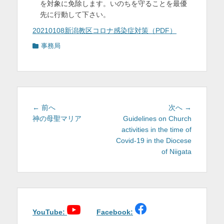
を対象に免除します。いのちを守ることを最優
先に行動して下さい。
20210108新潟教区コロナ感染症対策（PDF）
カ
事務局
テ
ゴ
リ
ー
投
前
次
← 前へ
次へ →
稿
の
の
神の母聖マリア
Guidelines on Church
投
投
activities in the time of
ナ
稿:
稿:
Covid-19 in the Diocese
ビ
of Niigata
ゲ
ー
シ
ョ
ン
YouTube:
Facebook: