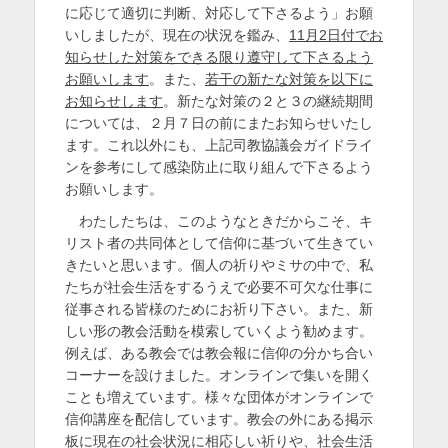
に応じて適切に判断、対応して下さるよう」お願
いしましたが、現在の状況を鑑み、
11月2日付でお
知らせした対策をできる限り遵守して下さるよう
お願いします
。また、
若干の新たな対策を以下に
お知らせします
。新たな対策の２と３の継続期間
については、２月７日の前にまたお知らせいたし
ます。これ以外にも、上記司教協議会ガイドライ
ンを参考にして感染防止に取り組んで下さるよう
お願いします。
わたしたちは、このようなときだからこそ、キ
リスト者の共同体として信仰に基づいて生きてい
きたいと思います。個人の祈りやミサの中で、私
たちが社会生活をするうえで必要不可欠な仕事に
従事される皆様のためにお祈り下さい。また、新
しい形の教会活動を模索していくよう勧めます。
例えば、ある教会では教会報に信仰の分かち合い
コーナーを設けました。オンラインで集いを開く
ことも増えています。様々な団体がオンラインで
信仰講座を配信しています。教会の外にある掲示
板に現在の社会状況に相応しい祈りや、社会生活