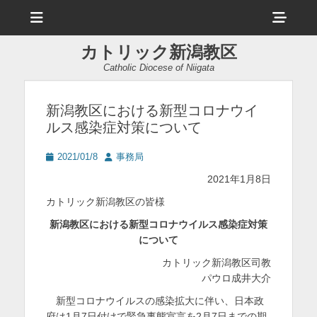
メ
ヘ
ニ
ュ
ッ
ー
カトリック新潟教区
ダ
Catholic Diocese of Niigata
ー
サ
新潟教区における新型コロナウイ
ルス感染症対策について
イ
ド
投
投
2021/01/8
事務局
稿
稿
バ
2021年1月8日
日
者
ー
カトリック新潟教区の皆様
コ
新潟教区における新型コロナウイルス感染症対策
について
ン
カトリック新潟教区司教
テ
パウロ成井大介
ン
新型コロナウイルスの感染拡大に伴い、日本政
ツ
府は1月7日付けで緊急事態宣言を2月7日までの期