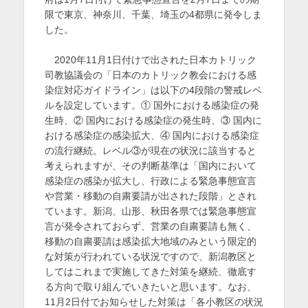
限で東京、神奈川、千葉、埼玉の4都県に発令しま
を
した。
表
示
2020年11月1日付けで出された日本カトリック
司教協議会の「日本のカトリック教会における感
染症対応ガイドライン」は以下の4段階の警戒レベ
ルを設定しています。① 国外における感染症の発
生時、② 国内における感染症の発生時、③ 国内に
おける感染症の感染拡大、④ 国内における感染症
の流行継続。レベル③が現在の状況に該当すると
考えられますが、その判断基準は「国内において
感染症の感染が拡大し、行政による緊急事態宣言
や営業・移動の自粛要請が出された段階」とされ
ています。新潟、山形、秋田各県では緊急事態宣
言が発令されておらず、営業の自粛要請も無く、
移動の自粛要請は感染拡大地域のみという限定的
な対策が行われている状況ですので、新潟教区と
してはこれまで実施してきた対策を継続、徹底す
る方向で取り組んでいきたいと思います。なお、
11月2日付でお知らせした対策は「各小教区の状況