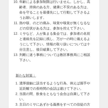
年齢による参加制限は行いません。しかし、高
齢者、持病のある方、健康に不安のある方は、
命を守ることを最優先にして行動して下さるよ
うお願いします。
熱や咳、のどの痛み、味覚や嗅覚が無くなるな
どの症状がある方は、参加を控えて下さい。
ミサなど、人が集まる集会では、参加者の名前
と連絡先を記録に残し、万が一の時に備えるよ
うにして下さい。情報の取り扱いについては十
分注意し、後日破棄して下さい。
判断に迷う事柄については教区事務局にご相談
下さい。
新たな対策：
濃厚接触に該当するような行為、例えば握手や
近距離での長時間の会話は避けて下さい。
当面の間、飲食をともなう会合は自粛して下さ
い。
主日のミサにあずかる義務をすべての信徒の方