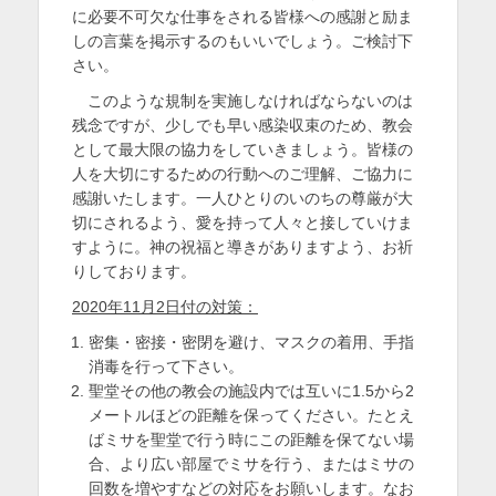
に必要不可欠な仕事をされる皆様への感謝と励ま
しの言葉を掲示するのもいいでしょう。ご検討下
さい。
このような規制を実施しなければならないのは
残念ですが、少しでも早い感染収束のため、教会
として最大限の協力をしていきましょう。皆様の
人を大切にするための行動へのご理解、ご協力に
感謝いたします。一人ひとりのいのちの尊厳が大
切にされるよう、愛を持って人々と接していけま
すように。神の祝福と導きがありますよう、お祈
りしております。
2020
年11月2日付の対策：
密集・密接・密閉を避け、マスクの着用、手指
消毒を行って下さい。
聖堂その他の教会の施設内では互いに1.5から2
メートルほどの距離を保ってください。たとえ
ばミサを聖堂で行う時にこの距離を保てない場
合、より広い部屋でミサを行う、またはミサの
回数を増やすなどの対応をお願いします。なお