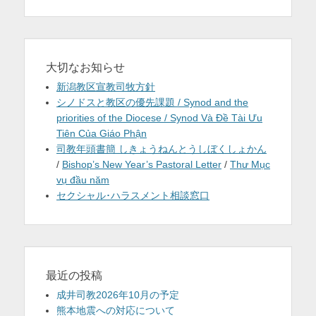
大切なお知らせ
新潟教区宣教司牧方針
シノドスと教区の優先課題 / Synod and the
priorities of the Diocese / Synod Và Đề Tài Ưu
Tiên Của Giáo Phận
司教年頭書簡 しきょうねんとうしぼくしょかん
/
Bishop’s New Year’s Pastoral Letter
/
Thư Mục
vụ đầu năm
セクシャル･ハラスメント相談窓口
最近の投稿
成井司教2026年10月の予定
熊本地震への対応について