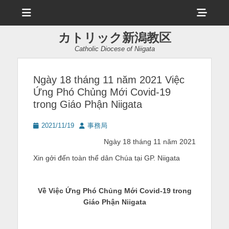
メ
ヘ
ニ
ュ
ッ
ー
カトリック新潟教区
ダ
Catholic Diocese of Niigata
ー
サ
Ngày 18 tháng 11 năm 2021 Việc
Ứng Phó Chủng Mới Covid-19
イ
trong Giáo Phận Niigata
ド
投
投
バ
2021/11/19
事務局
稿
稿
Ngày 18 tháng 11 năm 2021
ー
日
者
Xin gởi đến toàn thể dân Chúa tại GP. Niigata
コ
ン
Về Việc Ứng Phó Chủng Mới Covid-19 trong
テ
Giáo Phận Niigata
ン
ツ