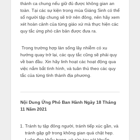
thánh ca chung nếu giữ đủ được không gian an
toàn. Tại các sự kiện trong mùa Giáng Sinh có thể
số người tập chung sẽ trở nên đông, nên hãy xem
xét hoàn cảnh của từng giáo xứ mà thực hiện các
quy tắc ứng phó căn bản được đưa ra.
Trong trường hợp làn sống lây nhiễm có xu
hướng quay trở lại, các quy tắc cũng sẽ phải quy
về ban đầu. Xin hãy linh hoạt các hoạt động qua
việc nắm bắt tình hình, và tuân thủ theo các quy
tắc của từng tỉnh thành địa phương.
Nội Dung Ứng Phó Ban Hành Ngày 18 Tháng
11 Năm 2021
Tránh tụ tập đông người, tránh tiếp xúc gần, và
tránh gặp gỡ trong không gian quá chật hẹp.
Luôn đeo khẩu trang, và rửa tay xát khuẩn.