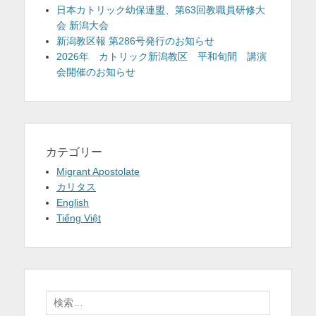
日本カトリック幼保連盟、第63回教職員研修大
会 新潟大会
新潟教区報 第286号発行のお知らせ
2026年 カトリック新潟教区 平和旬間 講演
会開催のお知らせ
カテゴリー
Migrant Apostolate
カリタス
English
Tiếng Việt
検
索: