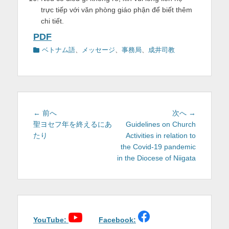
trực tiếp với văn phòng giáo phận để biết thêm
chi tiết.
PDF
カ
ベトナム語
、
メッセージ
、
事務局
、
成井司教
テ
ゴ
リ
ー
投
前
次
← 前へ
次へ →
稿
の
の
聖ヨセフ年を終えるにあ
Guidelines on Church
投
投
たり
Activities in relation to
ナ
稿:
稿:
the Covid-19 pandemic
ビ
in the Diocese of Niigata
ゲ
ー
シ
ョ
ン
YouTube:
Facebook: