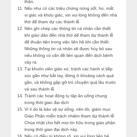
thân.
Nếu như có các triệu chứng nóng sốt, ho, mất
vị giác và khứu giác, xin vui lòng không đến nhà
thờ để tham dự các thánh lễ.
Nên ghi chép các thông tin cá nhân cần thiết
khi giáo dân đến nhà thờ dể tham dự thánh lễ
để thuận tiện trong việc liên hệ khi cần thiết.
Những thông tin cá nhân sẽ được hủy bỏ sau
nếu không có vấn đề liên quan đến dịch bệnh
xảy ra.
Tại khuôn viên giáo xứ, tránh các hành vi tiếp
xúc gần như bắt tay, đứng ở khoảng cách quá
gần, và không gặp gỡ trò chuyện quá lâu trước
và sau thánh lễ.
Tránh các hoạt động tụ tập ăn uống chung
trong thời gian đại dịch
Vì lí do là bảo vệ sự sống, nên tôi, giám mục
Giáo Phận miễn trách nhiệm tham dự thánh lễ
Chúa nhật cho hết mọi tín hữu trong giáo phận
trong thời gian đại dịch này.
Nếu có điều gì không rõ, xin vui lòng liên hệ