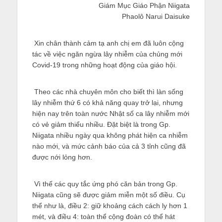
Giám Mục Giáo Phận Niigata
を
Phaolô Narui Daisuke
表
示
Xin chân thành cảm tạ anh chị em đã luôn cộng
tác về việc ngăn ngừa lây nhiễm của chủng mới
Covid-19 trong những hoạt động của giáo hội.
Theo các nhà chuyên môn cho biết thì làn sống
lây nhiễm thứ 6 có khả năng quay trở lại, nhưng
hiện nay trên toàn nước Nhật số ca lây nhiễm mới
có vẻ giảm thiểu nhiều. Đặt biệt là trong Gp.
Niigata nhiều ngày qua không phát hiện ca nhiễm
nào mới, và mức cảnh báo của cả 3 tỉnh cũng đã
được nới lỏng hơn.
Vì thế các quy tắc ứng phó căn bản trong Gp.
Niigata cũng sẽ được giảm miễn một số điều. Cụ
thể như là, điều 2: giữ khoảng cách cách ly hơn 1
mét, và điều 4: toàn thể cộng đoàn có thể hát