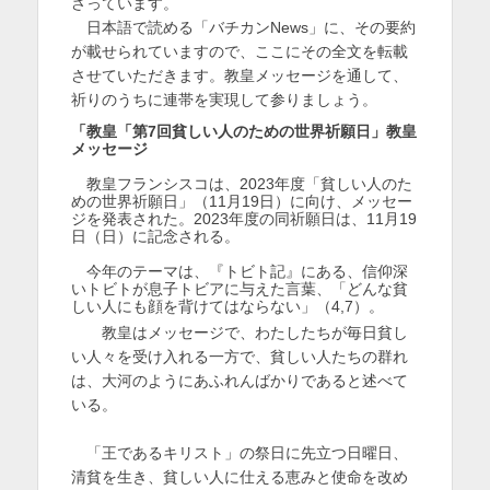
さっています。
を
日本語で読める「バチカンNews」に、その要約
が載せられていますので、ここにその全文を転載
表
させていただきます。教皇メッセージを通して、
示
祈りのうちに連帯を実現して参りましょう。
「教皇「第7回貧しい人のための世界祈願日」教皇
メッセージ
教皇フランシスコは、2023年度「貧しい人のた
めの世界祈願日」（11月19日）に向け、メッセー
ジを発表された。2023年度の同祈願日は、11月19
日（日）に記念される。
今年のテーマは、『トビト記』にある、信仰深
いトビトが息子トビアに与えた言葉、「どんな貧
しい人にも顔を背けてはならない」（4,7）。
教皇はメッセージで、わたしたちが毎日貧し
い人々を受け入れる一方で、貧しい人たちの群れ
は、大河のようにあふれんばかりであると述べて
いる。
「王であるキリスト」の祭日に先立つ日曜日、
清貧を生き、貧しい人に仕える恵みと使命を改め