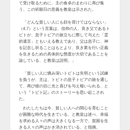
て受け取るために、主の食卓のまわりに再び集
う、この祈願日の意義を教皇は示された。
「どんな貧しい人にも顔を背けてはならない」
（4,7）という言葉は、信仰の人、良き父であるト
ビトが、息子トビアの旅立ちに際して与えた「霊
的遺言」ともいえる教えであり、父は息子に、神
を記念し祈ることはもとより、良き業を行い正義
を生きるための具体的な態度が大切であることを
諭している、と教皇は説明。」
「貧しい人に憐み深いトビトは失明という試練
を負うが、主は、トビトの息子トビアの旅を通し
て、再び彼の目に光と喜びを与え報いられる、と
いう『トビト記』のストーリーを思い起こされ
た。
わたしたちは今、貧しい人への関心を育むこと
が困難な時代を生きている、と教皇は述べ、幸福
を求める人々の声は大きくなる一方で、貧困を生
きる人々の声はかき消されている、と指摘。