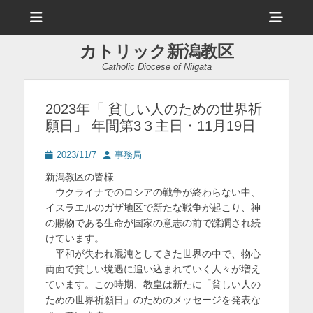
メ
ヘ
ニ
ュ
ッ
ー
カトリック新潟教区
ダ
Catholic Diocese of Niigata
ー
サ
2023年「 貧しい人のための世界祈
願日」 年間第3３主日・11月19日
イ
ド
投
投
2023/11/7
事務局
稿
稿
バ
新潟教区の皆様
日
者
ウクライナでのロシアの戦争が終わらない中、
ー
イスラエルのガザ地区で新たな戦争が起こり、神
コ
の賜物である生命が国家の意志の前で蹂躙され続
けています。
ン
平和が失われ混沌としてきた世界の中で、物心
テ
両面で貧しい境遇に追い込まれていく人々が増え
ン
ています。この時期、教皇は新たに「貧しい人の
ための世界祈願日」のためのメッセージを発表な
ツ