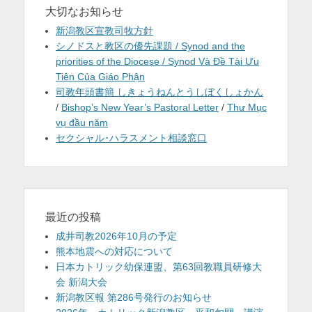
大切なお知らせ
新潟教区宣教司牧方針
シノドスと教区の優先課題 / Synod and the
priorities of the Diocese / Synod Và Đề Tài Ưu
Tiên Của Giáo Phận
司教年頭書簡 しきょうねんとうしぼくしょかん
/
Bishop’s New Year’s Pastoral Letter
/
Thư Mục
vụ đầu năm
セクシャル･ハラスメント相談窓口
最近の投稿
成井司教2026年10月の予定
熊本地震への対応について
日本カトリック幼保連盟、第63回教職員研修大
会 新潟大会
新潟教区報 第286号発行のお知らせ