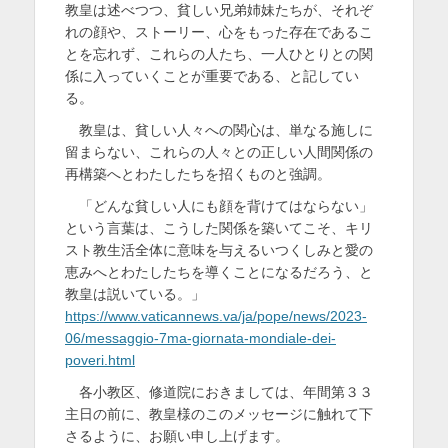
教皇は述べつつ、貧しい兄弟姉妹たちが、それぞ
れの顔や、ストーリー、心をもった存在であるこ
とを忘れず、これらの人たち、一人ひとりとの関
係に入っていくことが重要である、と記してい
る。
教皇は、貧しい人々への関心は、単なる施しに
留まらない、これらの人々との正しい人間関係の
再構築へとわたしたちを招くものと強調。
「どんな貧しい人にも顔を背けてはならない」
という言葉は、こうした関係を築いてこそ、キリ
スト教生活全体に意味を与えるいつくしみと愛の
恵みへとわたしたちを導くことになるだろう、と
教皇は説いている。」
https://www.vaticannews.va/ja/pope/news/2023-
06/messaggio-7ma-giornata-mondiale-dei-
poveri.html
各小教区、修道院におきましては、年間第３３
主日の前に、教皇様のこのメッセージに触れて下
さるように、お願い申し上げます。