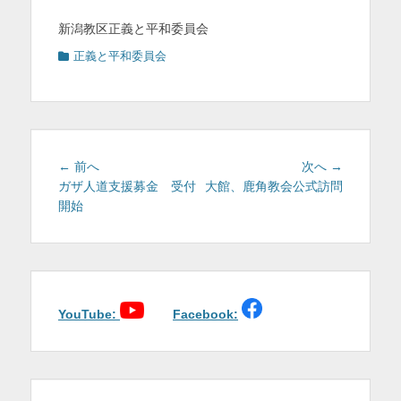
新潟教区正義と平和委員会
カ
正義と平和委員会
テ
ゴ
リ
ー
投
前
次
← 前へ
次へ →
稿
の
の
ガザ人道支援募金 受付
大館、鹿角教会公式訪問
投
投
開始
ナ
稿:
稿:
ビ
ゲ
ー
シ
ョ
YouTube:
Facebook:
ン