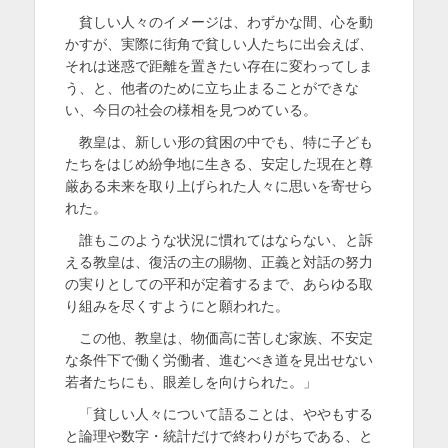
貧しい人々のイメージは、わずかな間、心を動
かすが、実際に街角で貧しい人たちに出会えば、
それは迷惑で距離を置きたい存在に変わってしま
う、と、他者のために立ち止まることができな
い、今日の社会の様相を見つめている。
教皇は、新しい形の貧困の中でも、特に子ども
たちをはじめ紛争地に生きる、安定した現在と尊
厳ある未来を取り上げられた人々に思いを寄せら
れた。
誰もこのような状況に慣れてはならない、と訴
える教皇は、復活の主の賜物、正義と対話の努力
の実りとしての平和が定着するまで、あらゆる取
り組みを尽くすようにと願われた。
この他、教皇は、物価高に苦しむ家族、不安定
な条件下で働く労働者、進むべき道を見出せない
若者たちにも、眼差しを向けられた。」
「貧しい人々について語ることは、ややもする
と論理や数字・統計だけで終わりがちである、と