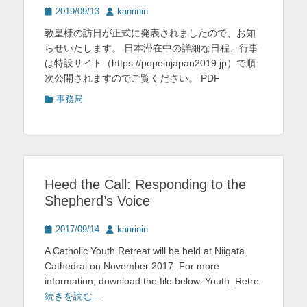
投
投
2019/09/13
kanrinin
稿
稿
教皇様の訪日が正式に発表されましたので、お知
日
者
らせいたします。 日本滞在中の詳細な日程、行事
は特設サイト（https://popeinjapan2019.jp）で順
次公開されますのでご覧ください。 PDF
カ
事務局
テ
ゴ
リ
ー
Heed the Call: Responding to the
Shepherd’s Voice
投
投
2017/09/14
kanrinin
稿
稿
A Catholic Youth Retreat will be held at Niigata
日
者
Cathedral on November 2017. For more
information, download the file below. Youth_Retre
続きを読む…