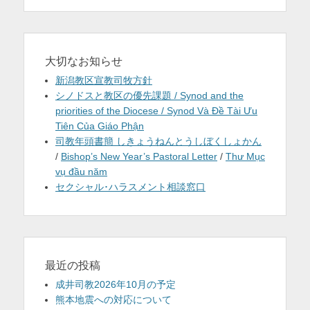
ン
大切なお知らせ
新潟教区宣教司牧方針
シノドスと教区の優先課題 / Synod and the
priorities of the Diocese / Synod Và Đề Tài Ưu
Tiên Của Giáo Phận
司教年頭書簡 しきょうねんとうしぼくしょかん
/
Bishop’s New Year’s Pastoral Letter
/
Thư Mục
vụ đầu năm
セクシャル･ハラスメント相談窓口
最近の投稿
成井司教2026年10月の予定
熊本地震への対応について