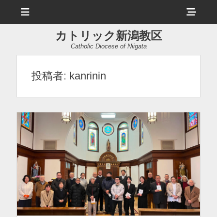
メ
ヘ
ニ
ュ
ッ
ー
カトリック新潟教区
ダ
Catholic Diocese of Niigata
ー
サ
投稿者:
kanrinin
イ
ド
バ
ー
コ
ン
テ
ン
ツ