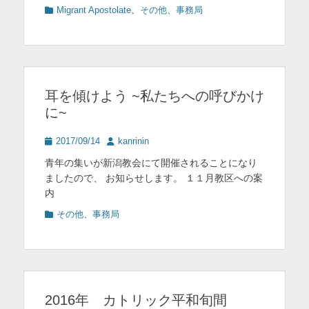
カ
Migrant Apostolate
、
その他
、
事務局
テ
ゴ
リ
ー
耳を傾けよう ~私たちへの呼びかけ
に~
投
投
2017/09/14
kanrinin
稿
稿
青年の集いが新潟教会にて開催されることになり
日
者
ましたので、 お知らせします。 １１月教区への案
内
カ
その他
、
事務局
テ
ゴ
リ
ー
2016年 カトリック平和旬間