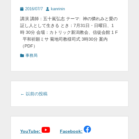
投
投
2016/07/7
kanrinin
稿
稿
講演 講師：五十嵐弘志 テーマ: 神の憐れみと愛の
日
者
証し人として生きる とき：7月31日・日曜日、1
時 30分 会場：カトリック新潟教会、信徒会館 1 F
平和祈願ミサ 菊地司教様司式 3時30分 案内
（PDF）
カ
事務局
テ
ゴ
リ
ー
投
←
以前の投稿
稿
ナ
ビ
ゲ
ー
YouTube:
Facebook:
シ
ョ