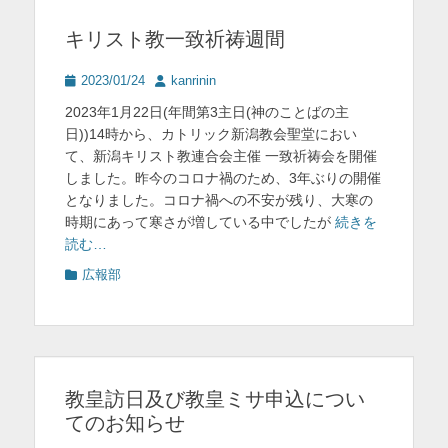
を
キリスト教一致祈祷週間
表
投
投
2023/01/24
kanrinin
示
稿
稿
2023年1月22日(年間第3主日(神のことばの主
日
者
日))14時から、カトリック新潟教会聖堂におい
て、新潟キリスト教連合会主催 一致祈祷会を開催
しました。昨今のコロナ禍のため、3年ぶりの開催
となりました。コロナ禍への不安が残り、大寒の
時期にあって寒さが増している中でしたが
続きを
読む…
カ
広報部
テ
ゴ
リ
ー
教皇訪日及び教皇ミサ申込につい
てのお知らせ