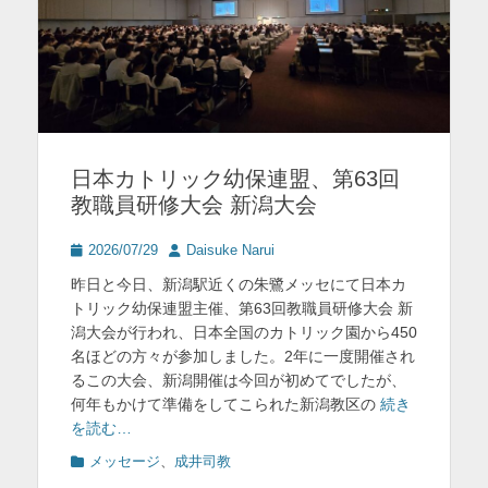
日本カトリック幼保連盟、第63回
教職員研修大会 新潟大会
投
投
2026/07/29
Daisuke Narui
稿
稿
昨日と今日、新潟駅近くの朱鷺メッセにて日本カ
日
者
トリック幼保連盟主催、第63回教職員研修大会 新
潟大会が行われ、日本全国のカトリック園から450
名ほどの方々が参加しました。2年に一度開催され
るこの大会、新潟開催は今回が初めてでしたが、
何年もかけて準備をしてこられた新潟教区の
続き
を読む…
カ
メッセージ
、
成井司教
テ