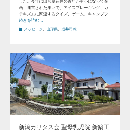
した。今年は山形県在住の青年が中心になって企
画、運営された集いで、アイスブレーキング、カ
テキズムに関連するクイズ、ゲーム、キャンプフ
続きを読む…
カ
メッセージ
、
山形県
、
成井司教
テ
ゴ
リ
ー
新潟カリタス会 聖母乳児院 新築工