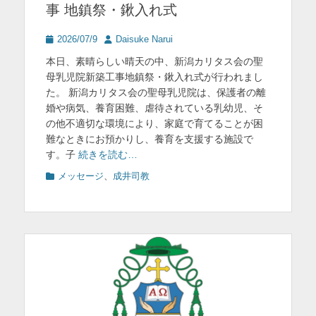
事 地鎮祭・鍬入れ式
投
投
2026/07/9
Daisuke Narui
稿
稿
本日、素晴らしい晴天の中、新潟カリタス会の聖
日
者
母乳児院新築工事地鎮祭・鍬入れ式が行われまし
た。 新潟カリタス会の聖母乳児院は、保護者の離
婚や病気、養育困難、虐待されている乳幼児、そ
の他不適切な環境により、家庭で育てることが困
難なときにお預かりし、養育を支援する施設で
す。子
続きを読む…
カ
メッセージ
、
成井司教
テ
ゴ
リ
ー