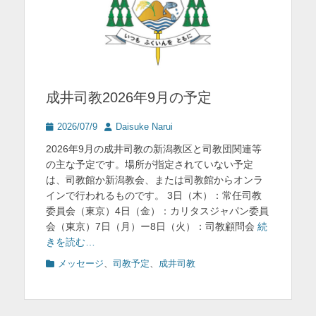
成井司教2026年9月の予定
投
投
2026/07/9
Daisuke Narui
稿
稿
2026年9月の成井司教の新潟教区と司教団関連等
日
者
の主な予定です。場所が指定されていない予定
は、司教館か新潟教会、または司教館からオンラ
インで行われるものです。 3日（木）：常任司教
委員会（東京）4日（金）：カリタスジャパン委員
会（東京）7日（月）ー8日（火）：司教顧問会
続
きを読む…
カ
メッセージ
、
司教予定
、
成井司教
テ
ゴ
リ