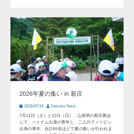
ゴ
リ
ー
2026年夏の集い in 新庄
投
投
2026/07/14
Daisuke Narui
稿
稿
7月11日（土）と12日（日）、山形県の新庄教会
日
者
にて、ベトナム出身の青年と、二人のフィリピン
出身の青年、合計65名ほどで夏の集いが行われま