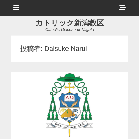
メ
ヘ
ニ
ュ
ッ
ー
カトリック新潟教区
ダ
Catholic Diocese of Niigata
ー
サ
投稿者:
Daisuke Narui
イ
ド
バ
ー
コ
ン
テ
ン
ツ