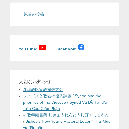
ー
投
←
以前の投稿
稿
ナ
ビ
ゲ
ー
YouTube:
Facebook:
シ
ョ
ン
大切なお知らせ
新潟教区宣教司牧方針
シノドスと教区の優先課題 / Synod and the
priorities of the Diocese / Synod Và Đề Tài Ưu
Tiên Của Giáo Phận
司教年頭書簡 しきょうねんとうしぼくしょかん
/
Bishop’s New Year’s Pastoral Letter
/
Thư Mục
vụ đầu năm