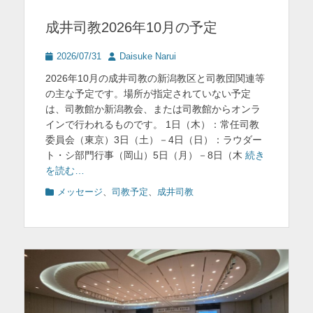
を
成井司教2026年10月の予定
表
投
投
2026/07/31
Daisuke Narui
示
稿
稿
2026年10月の成井司教の新潟教区と司教団関連等
日
者
の主な予定です。場所が指定されていない予定
は、司教館か新潟教会、または司教館からオンラ
インで行われるものです。 1日（木）：常任司教
委員会（東京）3日（土）－4日（日）：ラウダー
ト・シ部門行事（岡山）5日（月）－8日（木
続き
を読む…
カ
メッセージ
、
司教予定
、
成井司教
テ
ゴ
リ
ー