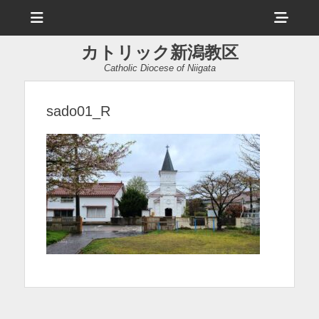
メ
ヘ
ニ
ュ
ッ
ー
カトリック新潟教区
ダ
Catholic Diocese of Niigata
ー
サ
sado01_R
イ
ド
バ
ー
コ
ン
テ
ン
ツ