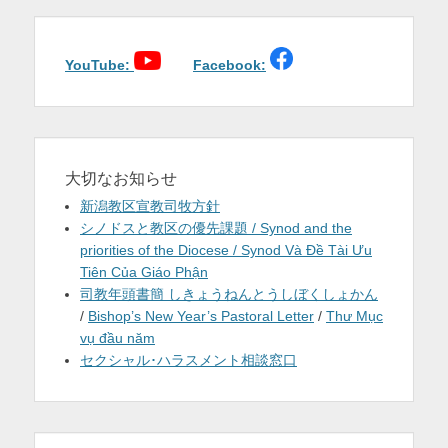
を
表
YouTube:
Facebook:
示
大切なお知らせ
新潟教区宣教司牧方針
シノドスと教区の優先課題 / Synod and the
priorities of the Diocese / Synod Và Đề Tài Ưu
Tiên Của Giáo Phận
司教年頭書簡 しきょうねんとうしぼくしょかん
/
Bishop’s New Year’s Pastoral Letter
/
Thư Mục
vụ đầu năm
セクシャル･ハラスメント相談窓口