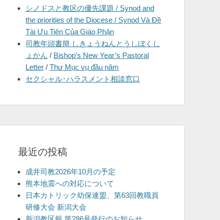
シノドスと教区の優先課題 / Synod and
を
the priorities of the Diocese / Synod Và Đề
表
Tài Ưu Tiên Của Giáo Phận
示
司教年頭書簡 しきょうねんとうしぼくし
ょかん
/
Bishop’s New Year’s Pastoral
Letter
/
Thư Mục vụ đầu năm
セクシャル･ハラスメント相談窓口
最近の投稿
成井司教2026年10月の予定
熊本地震への対応について
日本カトリック幼保連盟、第63回教職員
研修大会 新潟大会
新潟教区報 第286号発行のお知らせ