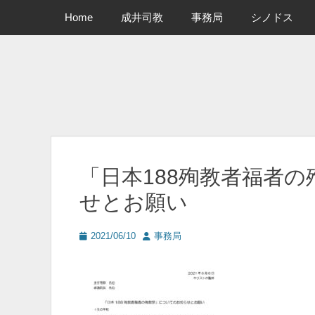
メインメニュー
コ
Home
成井司教
事務局
シノドス
ン
テ
ン
ツ
へ
ス
キ
ッ
プ
「日本188殉教者福者
せとお願い
投
投
2021/06/10
事務局
稿
稿
日
者