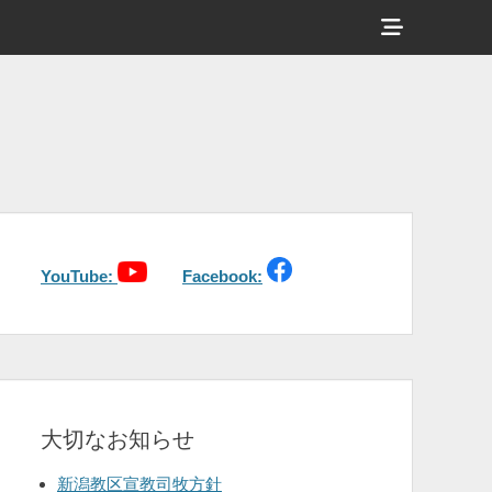
ヘ
ッ
ダ
ー
サ
イ
ド
バ
YouTube:
Facebook:
ー
コ
ン
テ
大切なお知らせ
ン
ツ
新潟教区宣教司牧方針