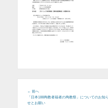
投
前
← 前へ
の
「日本188殉教者福者の殉教祭」についてのお知
稿
投
せとお願い