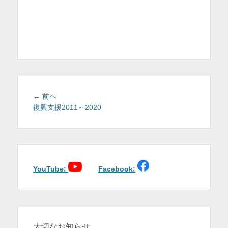
を
表
示
投
前
← 前へ
稿
の
復興支援2011～2020
投
ナ
稿:
ビ
ゲ
ー
シ
YouTube:
Facebook:
ョ
ン
大切なお知らせ