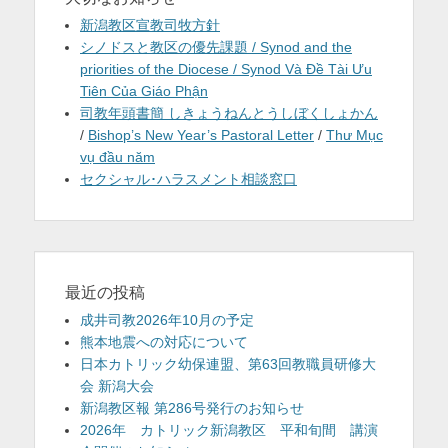
新潟教区宣教司牧方針
シノドスと教区の優先課題 / Synod and the
priorities of the Diocese / Synod Và Đề Tài Ưu
Tiên Của Giáo Phận
司教年頭書簡 しきょうねんとうしぼくしょかん
/
Bishop’s New Year’s Pastoral Letter
/
Thư Mục
vụ đầu năm
セクシャル･ハラスメント相談窓口
最近の投稿
成井司教2026年10月の予定
熊本地震への対応について
日本カトリック幼保連盟、第63回教職員研修大
会 新潟大会
新潟教区報 第286号発行のお知らせ
2026年 カトリック新潟教区 平和旬間 講演