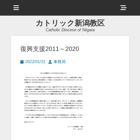
メ
ヘ
ニ
ュ
ッ
ー
カトリック新潟教区
ダ
Catholic Diocese of Niigata
ー
サ
復興支援2011～2020
イ
投
投
2022/01/31
事務局
ド
稿
稿
日
者
バ
ー
コ
ン
テ
ン
ツ