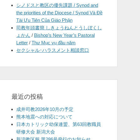
シノドスと教区の優先課題 / Synod and
を
the priorities of the Diocese / Synod Và Đề
表
Tài Ưu Tiên Của Giáo Phận
示
司教年頭書簡 しきょうねんとうしぼくし
ょかん
/
Bishop’s New Year’s Pastoral
Letter
/
Thư Mục vụ đầu năm
セクシャル･ハラスメント相談窓口
最近の投稿
成井司教2026年10月の予定
熊本地震への対応について
日本カトリック幼保連盟、第63回教職員
研修大会 新潟大会
新潟教区報 第286号発行のお知らせ