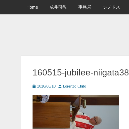
メインメニュー
コ
Home
成井司教
事務局
シノドス
ン
テ
ン
ツ
へ
ス
キ
ッ
プ
160515-jubilee-niigata3
投
投
2016/06/10
Lorenzo Chito
稿
稿
日
者