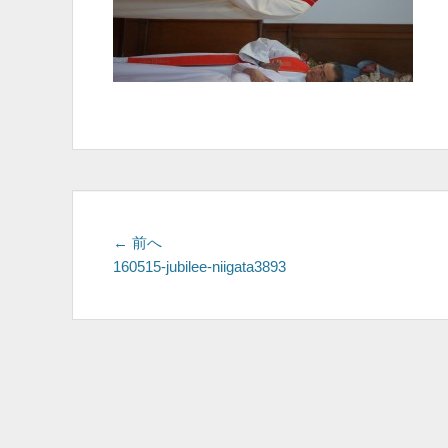
投
前
← 前へ
の
160515-jubilee-niigata3893
稿
投
ナ
稿:
ビ
ゲ
ー
シ