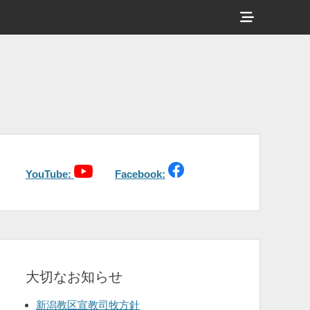
ヘ
ッ
ダ
ー
サ
イ
ド
バ
YouTube:
Facebook:
ー
コ
ン
テ
大切なお知らせ
ン
ツ
新潟教区宣教司牧方針