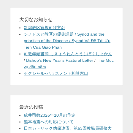
大切なお知らせ
新潟教区宣教司牧方針
シノドスと教区の優先課題 / Synod and the
priorities of the Diocese / Synod Và Đề Tài Ưu
Tiên Của Giáo Phận
司教年頭書簡 しきょうねんとうしぼくしょかん
/
Bishop’s New Year’s Pastoral Letter
/
Thư Mục
vụ đầu năm
セクシャル･ハラスメント相談窓口
最近の投稿
成井司教2026年10月の予定
熊本地震への対応について
日本カトリック幼保連盟、第63回教職員研修大