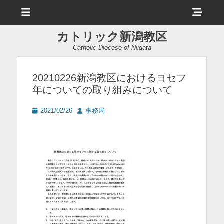
メ
ヘ
ニ
ュ
ッ
ー
カトリック新潟教区
ダ
Catholic Diocese of Niigata
ー
サ
20210226新潟教区におけるヨセフ
年についての取り組みについて
イ
ド
投
投
2021/02/26
事務局
稿
稿
バ
日
者
ー
コ
ン
テ
ン
ツ