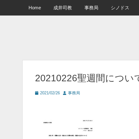
メインメニュー
コ
Home
成井司教
事務局
シノドス
ン
テ
ン
ツ
へ
ス
キ
ッ
プ
20210226聖週間につい
投
投
2021/02/26
事務局
稿
稿
日
者