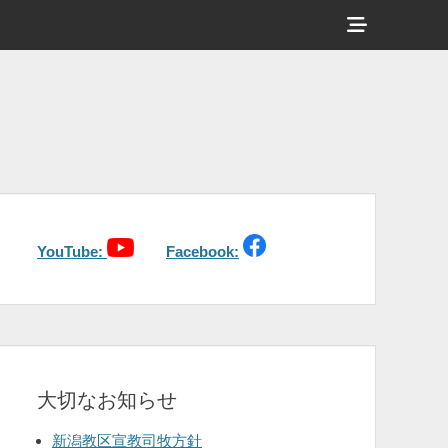
ヘ
ッ
ダ
ー
サ
イ
ド
バ
YouTube:
Facebook:
ー
コ
ン
テ
大切なお知らせ
ン
ツ
新潟教区宣教司牧方針