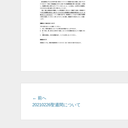
投
前
← 前へ
の
20210226聖週間について
稿
投
ナ
稿:
ビ