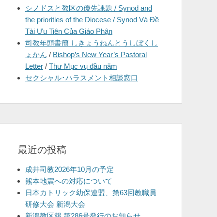
シノドスと教区の優先課題 / Synod and
を
the priorities of the Diocese / Synod Và Đề
表
Tài Ưu Tiên Của Giáo Phận
示
司教年頭書簡 しきょうねんとうしぼくし
ょかん
/
Bishop’s New Year’s Pastoral
Letter
/
Thư Mục vụ đầu năm
セクシャル･ハラスメント相談窓口
最近の投稿
成井司教2026年10月の予定
熊本地震への対応について
日本カトリック幼保連盟、第63回教職員
研修大会 新潟大会
新潟教区報 第286号発行のお知らせ