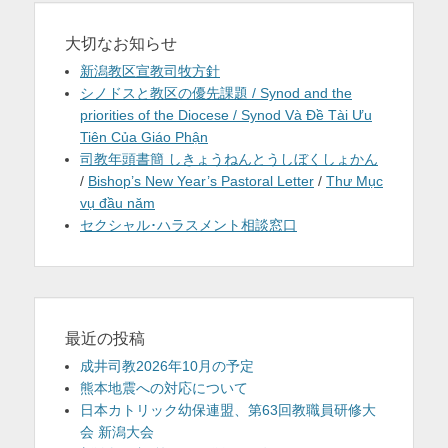
大切なお知らせ
新潟教区宣教司牧方針
シノドスと教区の優先課題 / Synod and the
priorities of the Diocese / Synod Và Đề Tài Ưu
Tiên Của Giáo Phận
司教年頭書簡 しきょうねんとうしぼくしょかん
/
Bishop’s New Year’s Pastoral Letter
/
Thư Mục
vụ đầu năm
セクシャル･ハラスメント相談窓口
最近の投稿
成井司教2026年10月の予定
熊本地震への対応について
日本カトリック幼保連盟、第63回教職員研修大
会 新潟大会