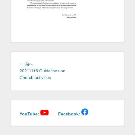
を
表
示
投
前
← 前へ
稿
の
20211118 Guidelines on
投
Church activities
ナ
稿:
ビ
ゲ
ー
シ
ョ
YouTube:
Facebook:
ン