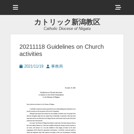
メ
ヘ
ニ
ュ
ッ
ー
カトリック新潟教区
ダ
Catholic Diocese of Niigata
ー
サ
20211118 Guidelines on Church
activities
イ
ド
投
投
2021/11/19
事務局
稿
稿
バ
日
者
ー
コ
ン
テ
ン
ツ