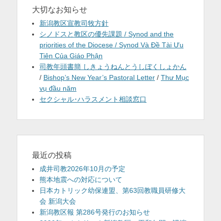
大切なお知らせ
新潟教区宣教司牧方針
シノドスと教区の優先課題 / Synod and the
priorities of the Diocese / Synod Và Đề Tài Ưu
Tiên Của Giáo Phận
司教年頭書簡 しきょうねんとうしぼくしょかん
/
Bishop’s New Year’s Pastoral Letter
/
Thư Mục
vụ đầu năm
セクシャル･ハラスメント相談窓口
最近の投稿
成井司教2026年10月の予定
熊本地震への対応について
日本カトリック幼保連盟、第63回教職員研修大
会 新潟大会
新潟教区報 第286号発行のお知らせ