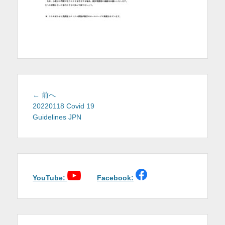
を
表
示
投
前
← 前へ
稿
の
20220118 Covid 19
投
Guidelines JPN
ナ
稿:
ビ
ゲ
ー
シ
ョ
YouTube:
Facebook:
ン