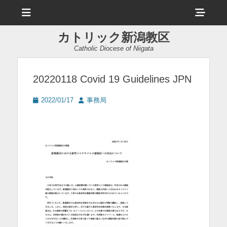
メ
ヘ
ニ
ュ
ッ
ー
カトリック新潟教区
ダ
Catholic Diocese of Niigata
ー
サ
20220118 Covid 19 Guidelines JPN
イ
投
投
2022/01/17
事務局
ド
稿
稿
日
者
バ
ー
コ
ン
テ
ン
ツ