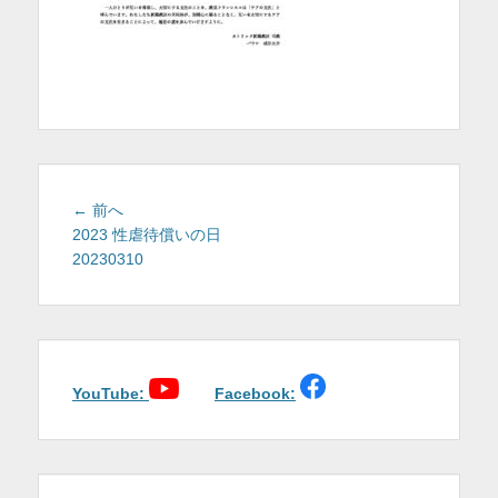
を
表
示
投
前
← 前へ
稿
の
2023 性虐待償いの日
投
20230310
ナ
稿:
ビ
ゲ
ー
シ
ョ
YouTube:
Facebook:
ン