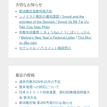
大切なお知らせ
新潟教区宣教司牧方針
シノドスと教区の優先課題 / Synod and the
priorities of the Diocese / Synod Và Đề Tài Ưu
Tiên Của Giáo Phận
司教年頭書簡 しきょうねんとうしぼくしょかん
/
Bishop’s New Year’s Pastoral Letter
/
Thư Mục
vụ đầu năm
セクシャル･ハラスメント相談窓口
最近の投稿
成井司教2026年10月の予定
熊本地震への対応について
日本カトリック幼保連盟、第63回教職員研修大
会 新潟大会
新潟教区報 第286号発行のお知らせ