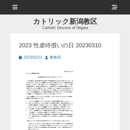
メ
ヘ
ニ
ュ
ッ
ー
カトリック新潟教区
ダ
Catholic Diocese of Niigata
ー
サ
2023 性虐待償いの日 20230310
イ
投
投
2023/02/21
事務局
ド
稿
稿
日
者
バ
ー
コ
ン
テ
ン
ツ