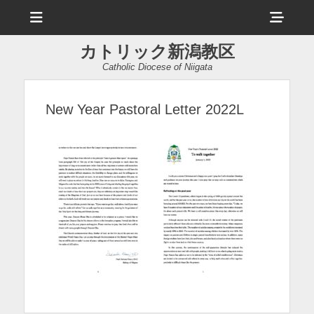
メ
ヘ
ニ
ュ
ッ
ー
カトリック新潟教区
ダ
Catholic Diocese of Niigata
ー
サ
New Year Pastoral Letter 2022L
イ
ド
バ
ー
コ
ン
テ
ン
ツ