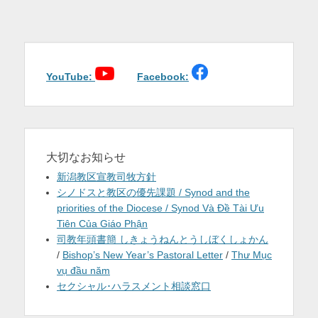
を
表
示
YouTube:
Facebook:
大切なお知らせ
新潟教区宣教司牧方針
シノドスと教区の優先課題 / Synod and the
priorities of the Diocese / Synod Và Đề Tài Ưu
Tiên Của Giáo Phận
司教年頭書簡 しきょうねんとうしぼくしょかん
/
Bishop’s New Year’s Pastoral Letter
/
Thư Mục
vụ đầu năm
セクシャル･ハラスメント相談窓口