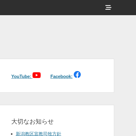
ヘ
ッ
ダ
ー
サ
イ
ド
バ
YouTube:
Facebook:
ー
コ
ン
テ
大切なお知らせ
ン
ツ
新潟教区宣教司牧方針