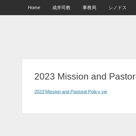
メインメニュー
コ
Home
成井司教
事務局
シノドス
ン
テ
ン
ツ
へ
ス
キ
ッ
プ
2023 Mission and Pastora
2023 Mission and Pastoral Policy vie