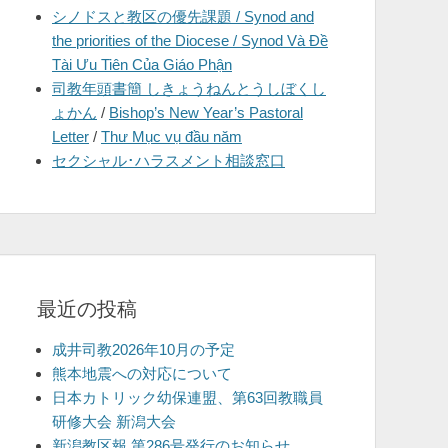
シノドスと教区の優先課題 / Synod and
を
the priorities of the Diocese / Synod Và Đề
表
Tài Ưu Tiên Của Giáo Phận
示
司教年頭書簡 しきょうねんとうしぼくし
ょかん
/
Bishop’s New Year’s Pastoral
Letter
/
Thư Mục vụ đầu năm
セクシャル･ハラスメント相談窓口
最近の投稿
成井司教2026年10月の予定
熊本地震への対応について
日本カトリック幼保連盟、第63回教職員
研修大会 新潟大会
新潟教区報 第286号発行のお知らせ