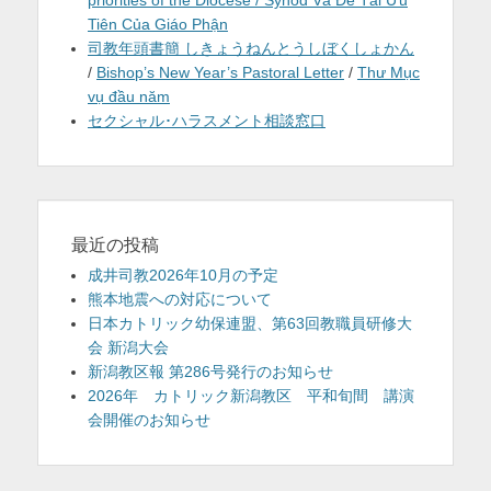
priorities of the Diocese / Synod Và Đề Tài Ưu
Tiên Của Giáo Phận
司教年頭書簡 しきょうねんとうしぼくしょかん
/
Bishop’s New Year’s Pastoral Letter
/
Thư Mục
vụ đầu năm
セクシャル･ハラスメント相談窓口
最近の投稿
成井司教2026年10月の予定
熊本地震への対応について
日本カトリック幼保連盟、第63回教職員研修大
会 新潟大会
新潟教区報 第286号発行のお知らせ
2026年 カトリック新潟教区 平和旬間 講演
会開催のお知らせ