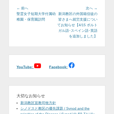
投
前
次
← 前へ
次へ →
稿
の
の
聖霊女子短期大学付属幼
新潟教区の外国籍信徒の
投
投
稚園・保育園訪問
皆さまへ就労支援につい
ナ
稿:
稿:
てお知らせ【4/15 ポルト
ビ
ガル語･スペイン語･英語
ゲ
を追加しました】
ー
シ
ョ
ン
YouTube:
Facebook:
大切なお知らせ
新潟教区宣教司牧方針
シノドスと教区の優先課題 / Synod and the