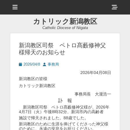
メ
ヘ
ニ
ュ
ッ
ー
カトリック新潟教区
ダ
Catholic Diocese of Niigata
ー
サ
新潟教区司祭 ペトロ髙藪修神父
様帰天のお知らせ
イ
ド
投
投
2026/04/8
事務局
稿
稿
バ
2026年04月08日
日
者
新潟教区の皆様
ー
カトリック新潟教区
コ
事務局長 大瀧浩一
ン
訃 報
新潟教区司祭 ペトロ髙藪修神父様が、2026年
テ
4月7日（火）午後8時32分、新潟市内の高齢者
ン
施設で帰天されました。88歳でした。
新潟教区のために生涯を捧げてくださった神父様
ツ
のために、永遠の安息をお祈りください。