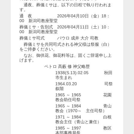
通夜、葬儀ミサは、以下の日程で執り行われま
を
す。
通 夜 2026年04月10日（金）18：
表
00 新潟司教座聖堂
示
葬儀ミサ・告別式 2026年04月11日（土）10：
00 新潟司教座聖堂
葬儀ミサ司式 パウロ 成井 大介 司教
葬儀ミサを共同司式される神父様は祭服（白）
をご持参ください。
なお、御供花、御花料等は、固くご辞退申し上
げます。
ペトロ 髙藪 修 神父略歴
1938(S.13).02.05 秋田
市生まれ
1964.03.20 司祭
叙階
1965 ～ 1965 花園
教会助任司祭
1965 ～ 1984 青山
教会（1970～ 主任司祭）
1971 ～ 1984 白根
教会主任（青山と兼任）
1985 ～ 1997 教区
本部事務局長