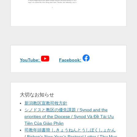
を
表
示
YouTube:
Facebook:
大切なお知らせ
新潟教区宣教司牧方針
シノドスと教区の優先課題 / Synod and the
priorities of the Diocese / Synod Và Đề Tài Ưu
Tiên Của Giáo Phận
司教年頭書簡 しきょうねんとうしぼくしょかん
/
Bishop’s New Year’s Pastoral Letter
/
Thư Mục