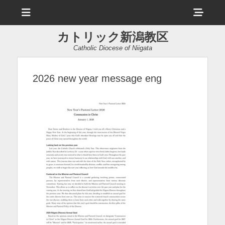
メ
ヘ
ニ
ュ
ッ
ー
カトリック新潟教区
ダ
Catholic Diocese of Niigata
ー
サ
2026 new year message eng
イ
ド
バ
ー
コ
ン
テ
ン
ツ