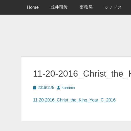
メインメニュー
コ
Home
成井司教
事務局
シノドス
ン
テ
ン
ツ
へ
ス
キ
ッ
プ
11-20-2016_Christ_the
投
投
2016/11/5
kanrinin
稿
稿
日
者
11-20-2016_Christ_the_King_Year_C_2016