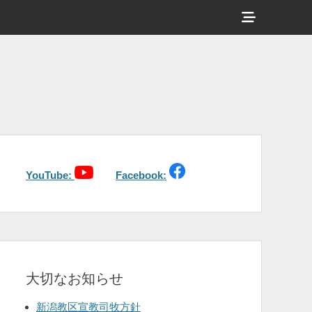
ヘ
ッ
ダ
ー
サ
イ
ド
バ
YouTube:
Facebook:
ー
コ
ン
テ
大切なお知らせ
ン
ツ
新潟教区宣教司牧方針