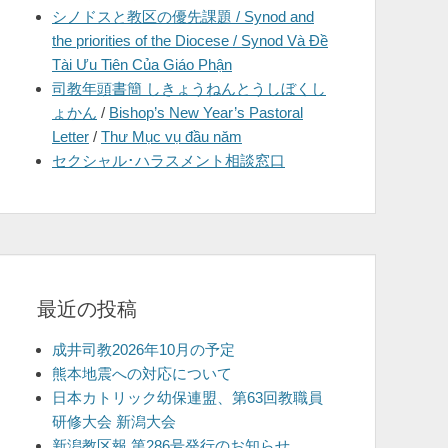
シノドスと教区の優先課題 / Synod and
を
the priorities of the Diocese / Synod Và Đề
表
Tài Ưu Tiên Của Giáo Phận
示
司教年頭書簡 しきょうねんとうしぼくし
ょかん
/
Bishop’s New Year’s Pastoral
Letter
/
Thư Mục vụ đầu năm
セクシャル･ハラスメント相談窓口
最近の投稿
成井司教2026年10月の予定
熊本地震への対応について
日本カトリック幼保連盟、第63回教職員
研修大会 新潟大会
新潟教区報 第286号発行のお知らせ