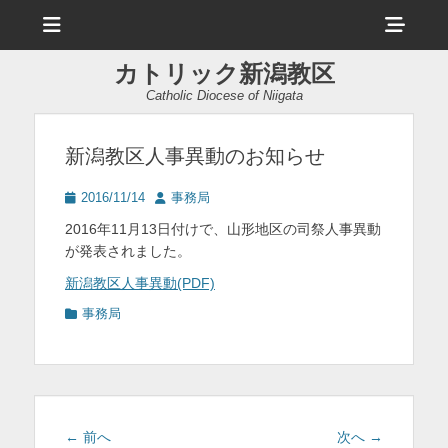
メ
ヘ
ニ
ュ
ッ
ー
カトリック新潟教区
ダ
Catholic Diocese of Niigata
ー
サ
新潟教区人事異動のお知らせ
イ
投
投
2016/11/14
事務局
ド
稿
稿
2016年11月13日付けで、山形地区の司祭人事異動
日
者
バ
が発表されました。
ー
新潟教区人事異動(PDF)
コ
カ
事務局
テ
ン
ゴ
リ
テ
ー
ン
投
前
次
← 前へ
次へ →
ツ