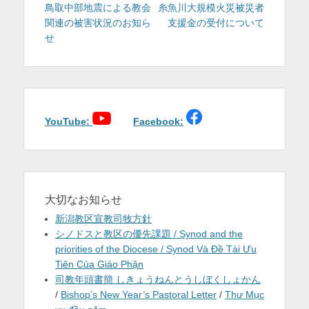
稿
の
の
鳥取中部地震による教会
糸魚川大規模火災被災者
を
投
投
関連の被害状況のお知ら
支援金の受付について
ナ
表
稿:
稿:
せ
ビ
ゲ
示
ー
シ
ョ
YouTube:
Facebook:
ン
大切なお知らせ
新潟教区宣教司牧方針
シノドスと教区の優先課題 / Synod and the
priorities of the Diocese / Synod Và Đề Tài Ưu
Tiên Của Giáo Phận
司教年頭書簡 しきょうねんとうしぼくしょかん
/
Bishop’s New Year’s Pastoral Letter
/
Thư Mục