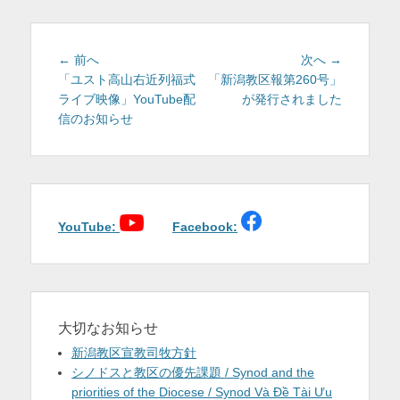
リ
ー
投
前
次
← 前へ
次へ →
稿
の
の
「ユスト高山右近列福式
「新潟教区報第260号」
投
投
ライブ映像」YouTube配
が発行されました
ナ
稿:
稿:
信のお知らせ
ビ
ゲ
ー
シ
ョ
YouTube:
Facebook:
ン
大切なお知らせ
新潟教区宣教司牧方針
シノドスと教区の優先課題 / Synod and the
priorities of the Diocese / Synod Và Đề Tài Ưu