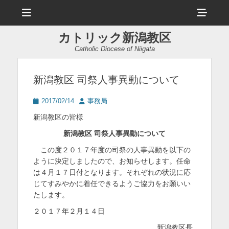
メ
ヘ
ニ
ュ
ッ
ー
カトリック新潟教区
ダ
Catholic Diocese of Niigata
ー
サ
新潟教区 司祭人事異動について
イ
投
投
2017/02/14
事務局
ド
稿
稿
新潟教区の皆様
日
者
バ
新潟教区
司祭人事異動について
ー
この度２０１７年度の司祭の人事異動を以下の
コ
ように決定しましたので、お知らせします。任命
は４月１７日付となります。それぞれの状況に応
ン
じてすみやかに着任できるようご協力をお願いい
テ
たします。
ン
２０１７年２月１４日
ツ
新潟教区長