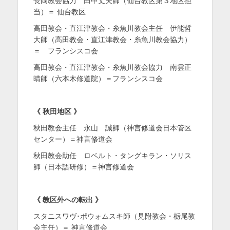
長岡教会協力 田中丈夫師（仙台教区第３地区担
当）＝ 仙台教区
高田教会・直江津教会・糸魚川教会主任 伊能哲
大師（高田教会・直江津教会・糸魚川教会協力）
＝ フランシスコ会
高田教会・直江津教会・糸魚川教会協力 南雲正
晴師（六本木修道院）＝フランシスコ会
《
秋田地区
》
秋田教会主任
永山 誠師（神言修道会日本管区
センター）＝神言修道会
秋田教会助任 ロベルト・タングキラン・ソリス
師（日本語研修）＝神言修道会
《
教区外への転出
》
スタニスワヴ･ポウォムスキ師（見附教会・栃尾教
会主任）＝ 神言修道会