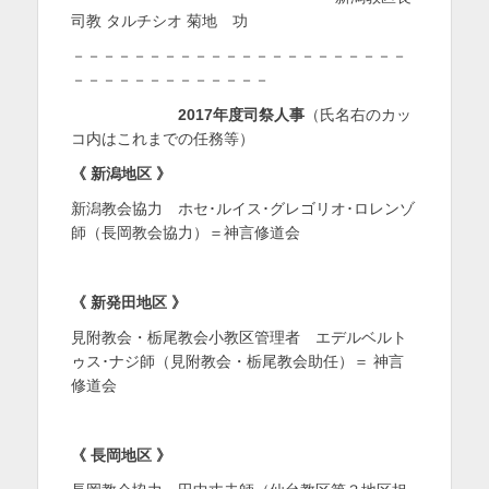
司教 タルチシオ 菊地 功
を
－－－－－－－－－－－－－－－－－－－－－－
表
－－－－－－－－－－－－－
示
2017
年度司祭人事
（氏名右のカッ
コ内はこれまでの任務等）
《
新潟地区
》
新潟教会協力 ホセ･ルイス･グレゴリオ･ロレンゾ
師（長岡教会協力）＝神言修道会
《
新発田地区
》
見附教会・栃尾教会小教区管理者 エデルベルト
ゥス･ナジ師（見附教会・栃尾教会助任）＝ 神言
修道会
《
長岡地区
》