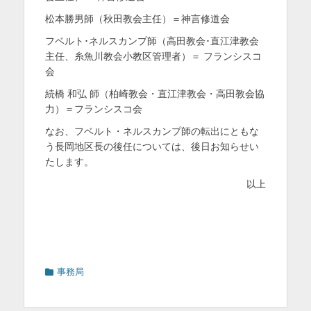
松本勝男師（秋田教会主任）＝神言修道会
フベルト･ネルスカンプ師（高田教会･直江津教会
主任、糸魚川教会小教区管理者）＝ フランシスコ
会
続橋 和弘 師（柏崎教会・直江津教会・高田教会協
力）＝フランシスコ会
なお、フベルト・ネルスカンプ師の転出にともな
う長岡地区長の後任については、後日お知らせい
たします。
以上
カ
事務局
テ
ゴ