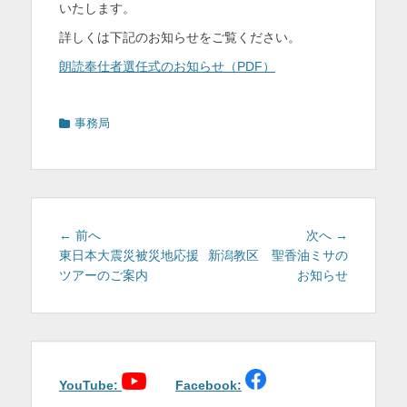
いたします。
を
詳しくは下記のお知らせをご覧ください。
表
朗読奉仕者選任式のお知らせ（PDF）
示
カ
事務局
テ
ゴ
リ
ー
投
前
次
← 前へ
次へ →
稿
の
の
東日本大震災被災地応援
新潟教区 聖香油ミサの
投
投
ツアーのご案内
お知らせ
ナ
稿:
稿:
ビ
ゲ
ー
シ
ョ
YouTube:
Facebook: