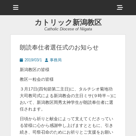
メ
ヘ
ニ
ュ
ッ
ー
カトリック新潟教区
ダ
Catholic Diocese of Niigata
ー
サ
朗読奉仕者選任式のお知らせ
イ
投
投
2019/03/1
事務局
ド
稿
稿
新潟教区の皆様
日
者
バ
教区一粒会の皆様
ー
３月17日(四旬節第二主日)に、タルチシオ菊地功
コ
大司教司式による新潟教会の主日ミサ(９時半～)に
おいて、新潟教区岡秀太神学生が朗読奉仕者に選
ン
任されます。
テ
日頃から祈りと献金によって支えてくださってい
ン
る皆様に心から感謝申し上げますとともに、引き
続き、司祭召命のためにお祈りとご支援をお願い
ツ