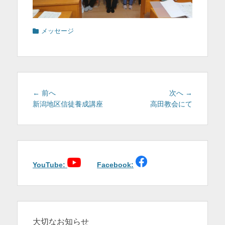
カ
メッセージ
テ
ゴ
リ
ー
投
前
次
← 前へ
次へ →
稿
の
の
新潟地区信徒養成講座
高田教会にて
投
投
ナ
稿:
稿:
ビ
ゲ
ー
シ
YouTube:
Facebook:
ョ
ン
大切なお知らせ