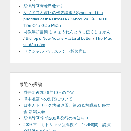
新潟教区宣教司牧方針
シノドスと教区の優先課題 / Synod and the
priorities of the Diocese / Synod Và Đề Tài Ưu
Tiên Của Giáo Phận
司教年頭書簡 しきょうねんとうしぼくしょかん
/
Bishop’s New Year’s Pastoral Letter
/
Thư Mục
vụ đầu năm
セクシャル･ハラスメント相談窓口
最近の投稿
成井司教2026年10月の予定
熊本地震への対応について
日本カトリック幼保連盟、第63回教職員研修大
会 新潟大会
新潟教区報 第286号発行のお知らせ
2026年 カトリック新潟教区 平和旬間 講演
会開催のお知らせ