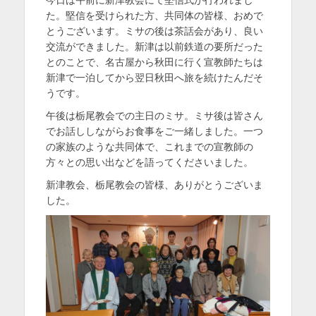
日
者
を
た。堅信を受けられた方、共同体の皆様、おめで
とうございます。ミサの後は茶話会があり、良い
表
交流ができました。新津は以前鉄道の要所だった
示
とのことで、名古屋から秋田に行く宣教師たちは
新津で一泊してから翌日秋田へ旅を続けたんだそ
うです。
午後は栃尾教会での主日のミサ。ミサ後は皆さん
でお話ししながらお食事をご一緒しました。一つ
の家族のような共同体で、これまでの宣教師の
方々との思い出などを語ってくださいました。
新津教会、栃尾教会の皆様、ありがとうございま
した。