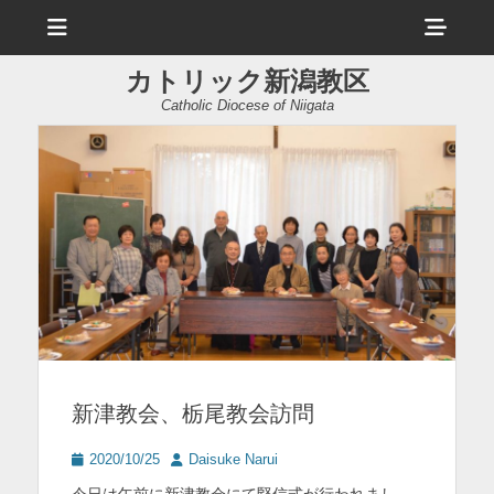
メ
ヘ
ニ
ュ
ッ
ー
カトリック新潟教区
ダ
Catholic Diocese of Niigata
ー
サ
イ
ド
バ
ー
コ
ン
新津教会、栃尾教会訪問
テ
ン
投
投
2020/10/25
Daisuke Narui
稿
稿
ツ
今日は午前に新津教会にて堅信式が行われまし