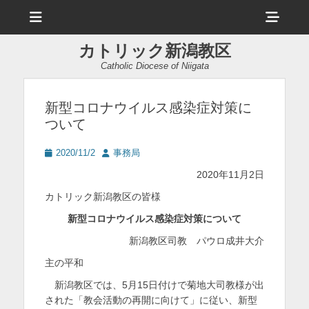
メ
ヘ
ニ
ュ
ッ
ー
カトリック新潟教区
ダ
Catholic Diocese of Niigata
ー
サ
新型コロナウイルス感染症対策に
ついて
イ
ド
投
投
2020/11/2
事務局
稿
稿
バ
2020年11月2日
日
者
ー
カトリック新潟教区の皆様
コ
新型コロナウイルス感染症対策について
ン
新潟教区司教 パウロ成井大介
テ
主の平和
ン
新潟教区では、5月15日付けで菊地大司教様が出
された「教会活動の再開に向けて」に従い、新型
ツ