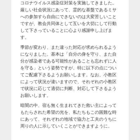
コロナウイルス感染症対策を実施してきました。
を
厳しい社会状況にあって、霊的な基盤であるミサ
への参加すら自由にできないのは大変苦しいこと
表
ですが、教会共同体として互いを大切にして行動
示
して下さっていることに心より感謝申し上げま
す。
季節が変わり、また違った対応が求められるよう
になりました。基本は「自分の身を守り、また自
分が感染者である可能性があることも忘れずに人
を守る」という姿勢ですが、特に以下の点につい
てご配慮下さるようお願いします。なお、小教区
によって状況が違いますので、それぞれの小教区
で状況に応じて適切に判断、対応して下さるよう
お願いします。
暗闇の中、宿も無く生まれてきた救い主によって
もたらされた希望の光を、私たちもこの困難な時
にあって、それぞれの地域で協力と工夫のうちに
周りの人に示していくことができますように。