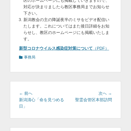
区のホームページにも掲載していきますので、
対応が決まりましたら教区事務局までお知らせ
下さい。
新潟教会の主の降誕夜半のミサをビデオ配信い
たします。これについてはまた後日詳細をお知
らせし、教区のホームページにも掲載いたしま
す。
新型コロナウイルス感染症対策について
（PDF）
カ
事務局
テ
ゴ
リ
ー
投
前
次
← 前へ
次へ →
稿
の
の
新潟清心「命を見つめる
聖霊会管区本部訪問
投
投
日」
ナ
稿:
稿:
ビ
ゲ
ー