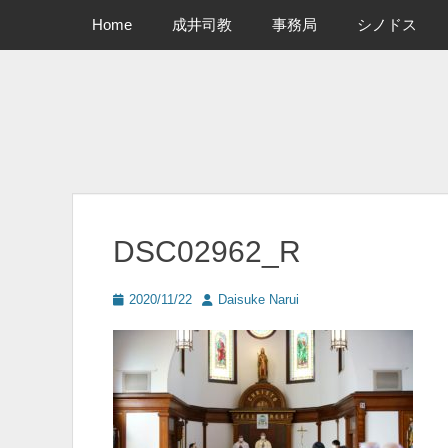
メインメニュー
コ
Home
成井司教
事務局
シノドス
ン
テ
ン
ツ
へ
ス
キ
ッ
プ
DSC02962_R
投
投
2020/11/22
Daisuke Narui
稿
稿
日
者