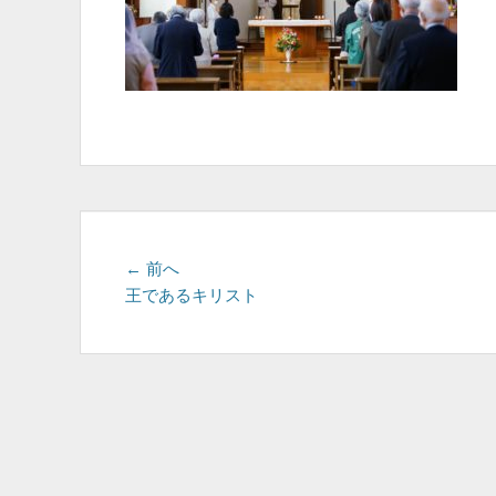
投
前
← 前へ
の
王であるキリスト
稿
投
ナ
稿:
ビ
ゲ
ー
シ