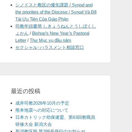
シノドスと教区の優先課題 / Synod and
を
the priorities of the Diocese / Synod Và Đề
表
Tài Ưu Tiên Của Giáo Phận
示
司教年頭書簡 しきょうねんとうしぼくし
ょかん
/
Bishop’s New Year’s Pastoral
Letter
/
Thư Mục vụ đầu năm
セクシャル･ハラスメント相談窓口
最近の投稿
成井司教2026年10月の予定
熊本地震への対応について
日本カトリック幼保連盟、第63回教職員
研修大会 新潟大会
新潟教区報 第286号発行のお知らせ