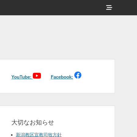
ヘ
ッ
ダ
ー
サ
イ
ド
バ
YouTube:
Facebook:
ー
コ
ン
テ
大切なお知らせ
ン
ツ
新潟教区宣教司牧方針