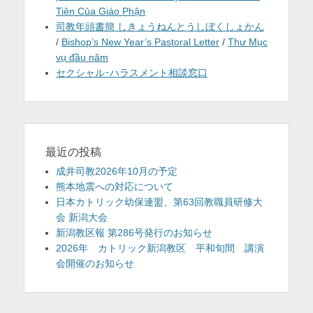
Tiên Của Giáo Phận
司教年頭書簡 しきょうねんとうしぼくしょかん
/
Bishop’s New Year’s Pastoral Letter
/
Thư Mục
vụ đầu năm
セクシャル･ハラスメント相談窓口
最近の投稿
成井司教2026年10月の予定
熊本地震への対応について
日本カトリック幼保連盟、第63回教職員研修大
会 新潟大会
新潟教区報 第286号発行のお知らせ
2026年 カトリック新潟教区 平和旬間 講演
会開催のお知らせ