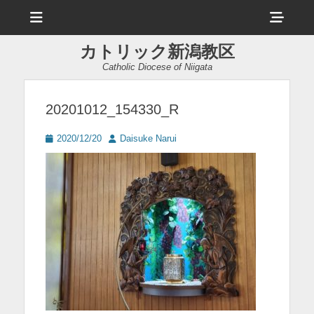
メ
ヘ
ニ
ュ
ッ
ー
カトリック新潟教区
ダ
Catholic Diocese of Niigata
ー
サ
20201012_154330_R
イ
投
投
2020/12/20
Daisuke Narui
ド
稿
稿
日
者
バ
ー
コ
ン
テ
ン
ツ