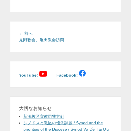
を
表
示
投
前
← 前へ
稿
の
見附教会、亀田教会訪問
投
ナ
稿:
ビ
ゲ
ー
シ
YouTube:
Facebook:
ョ
ン
大切なお知らせ
新潟教区宣教司牧方針
シノドスと教区の優先課題 / Synod and the
priorities of the Diocese / Synod Và Đề Tài Ưu