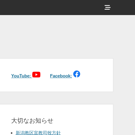
ヘ
ッ
ダ
ー
サ
イ
ド
バ
YouTube:
Facebook:
ー
コ
ン
テ
大切なお知らせ
ン
ツ
新潟教区宣教司牧方針