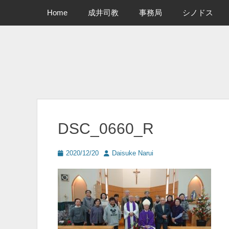
メインメニュー
コ
Home
成井司教
事務局
シノドス
ン
テ
ン
ツ
へ
ス
キ
ッ
プ
DSC_0660_R
投
投
2020/12/20
Daisuke Narui
稿
稿
日
者