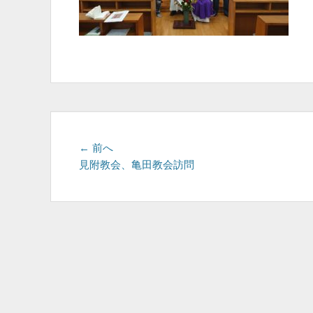
投
前
← 前へ
の
見附教会、亀田教会訪問
稿
投
ナ
稿:
ビ
ゲ
ー
シ
ョ