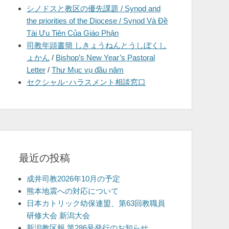
シノドスと教区の優先課題 / Synod and
を
the priorities of the Diocese / Synod Và Đề
表
Tài Ưu Tiên Của Giáo Phận
示
司教年頭書簡 しきょうねんとうしぼくし
ょかん
/
Bishop’s New Year’s Pastoral
Letter
/
Thư Mục vụ đầu năm
セクシャル･ハラスメント相談窓口
最近の投稿
成井司教2026年10月の予定
熊本地震への対応について
日本カトリック幼保連盟、第63回教職員
研修大会 新潟大会
新潟教区報 第286号発行のお知らせ