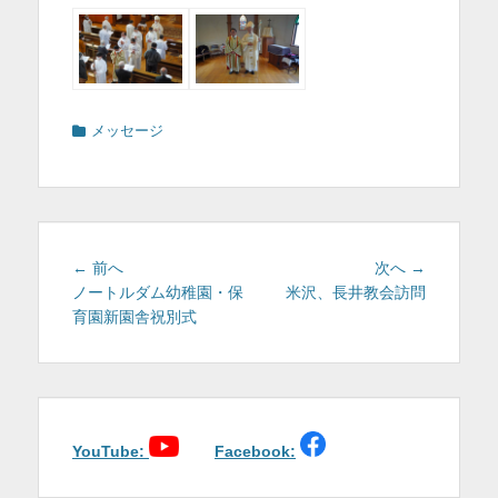
カ
メッセージ
テ
ゴ
リ
ー
投
前
次
← 前へ
次へ →
稿
の
の
ノートルダム幼稚園・保
米沢、長井教会訪問
投
投
育園新園舎祝別式
ナ
稿:
稿:
ビ
ゲ
ー
シ
ョ
YouTube:
Facebook:
ン