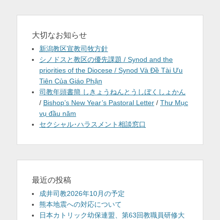
大切なお知らせ
新潟教区宣教司牧方針
シノドスと教区の優先課題 / Synod and the
priorities of the Diocese / Synod Và Đề Tài Ưu
Tiên Của Giáo Phận
司教年頭書簡 しきょうねんとうしぼくしょかん
/
Bishop’s New Year’s Pastoral Letter
/
Thư Mục
vụ đầu năm
セクシャル･ハラスメント相談窓口
最近の投稿
成井司教2026年10月の予定
熊本地震への対応について
日本カトリック幼保連盟、第63回教職員研修大