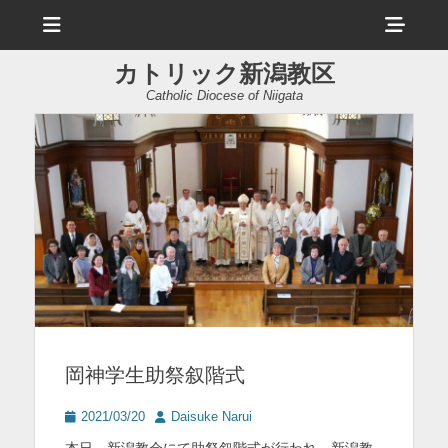
メ
ヘ
ニ
ュ
ッ
ー
カトリック新潟教区
ダ
Catholic Diocese of Niigata
ー
サ
イ
ド
バ
ー
コ
ン
岡神学生助祭叙階式
テ
ン
投
投
2021/03/20
Daisuke Narui
稿
稿
ツ
本日、新潟教会にて助祭叙階式が行われ、新潟教